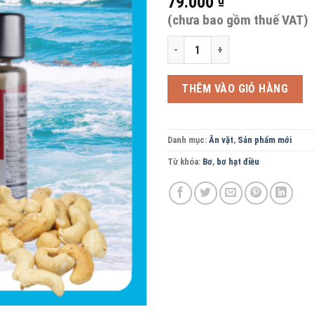
79.000
(chưa bao gồm thuế VAT)
Bơ hạt điều nguyên chất hạt 210g
THÊM VÀO GIỎ HÀNG
Danh mục:
Ăn vặt
,
Sản phẩm mới
Từ khóa:
Bơ
,
bơ hạt điều