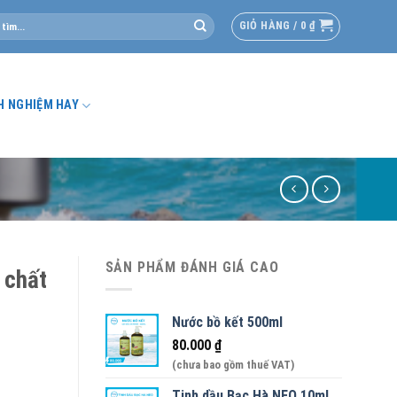
GIỎ HÀNG /
0
₫
H NGHIỆM HAY
SẢN PHẨM ĐÁNH GIÁ CAO
 chất
Nước bồ kết 500ml
80.000
₫
(chưa bao gồm thuế VAT)
Tinh dầu Bạc Hà NEO 10ml