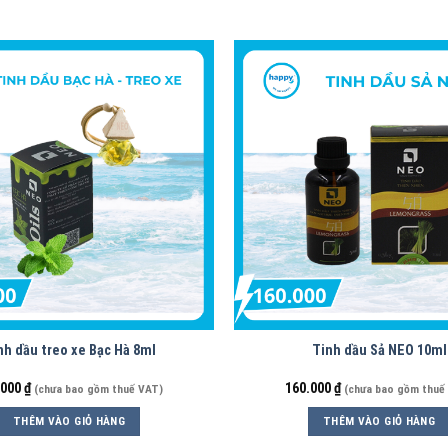
nh dầu treo xe Bạc Hà 8ml
Tinh dầu Sả NEO 10ml
.000
₫
160.000
₫
(chưa bao gồm thuế VAT)
(chưa bao gồm thuế
THÊM VÀO GIỎ HÀNG
THÊM VÀO GIỎ HÀNG