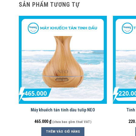
SẢN PHẨM TƯƠNG TỰ
Máy khuếch tán tinh dầu tulip NEO
Tinh
465.000
₫
220
(chưa bao gồm thuế VAT)
THÊM VÀO GIỎ HÀNG