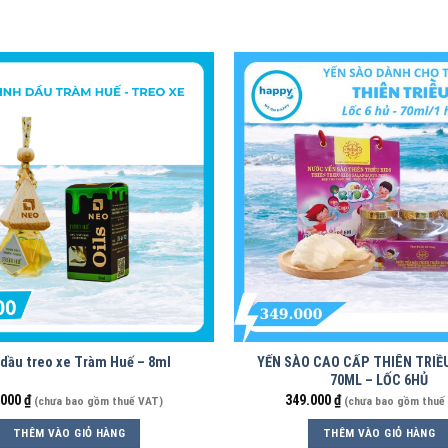
 dầu treo xe Tràm Huế – 8ml
YẾN SÀO CAO CẤP THIÊN TRIỀ
70ML – LỐC 6HỦ
.000
₫
349.000
₫
(chưa bao gồm thuế VAT)
(chưa bao gồm thuế
THÊM VÀO GIỎ HÀNG
THÊM VÀO GIỎ HÀNG