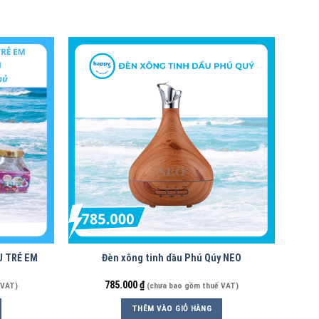
U TRẺ EM
Đèn xông tinh dầu Phú Qúy NEO
785.000
₫
 VAT)
(chưa bao gồm thuế VAT)
THÊM VÀO GIỎ HÀNG