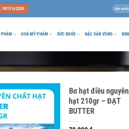
Tìm
: 0913162280
kiếm:
U PHẨM
HOÁ MỸ PHẨM
SỨC KHỎE
ĐẶC SẢN VÙNG
KIN
Bơ hạt điều nguyên
hạt 210gr – ĐẠT
BUTTER
₫