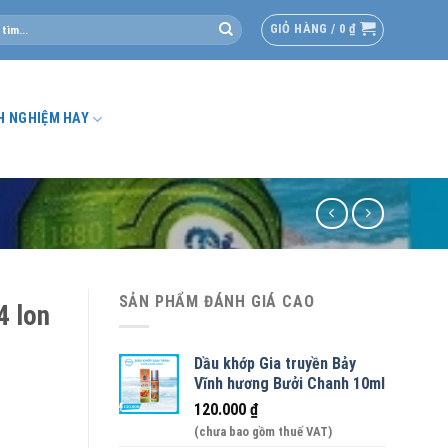
GIỎ HÀNG /
0
₫
H NGHIỆM HAY
SẢN PHẨM ĐÁNH GIÁ CAO
4 lon
Dầu khớp Gia truyền Bảy
Vĩnh hương Bưởi Chanh 10ml
120.000
₫
(chưa bao gồm thuế VAT)