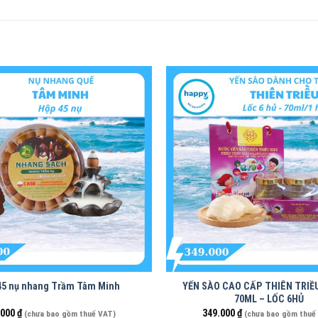
45 nụ nhang Trầm Tâm Minh
YẾN SÀO CAO CẤP THIÊN TRIỀ
70ML – LỐC 6HỦ
.000
₫
349.000
₫
(chưa bao gồm thuế VAT)
(chưa bao gồm thuế