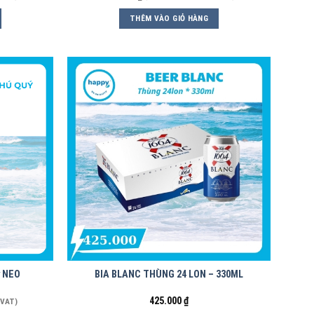
THÊM VÀO GIỎ HÀNG
y NEO
BIA BLANC THÙNG 24 LON – 330ML
425.000
₫
 VAT)