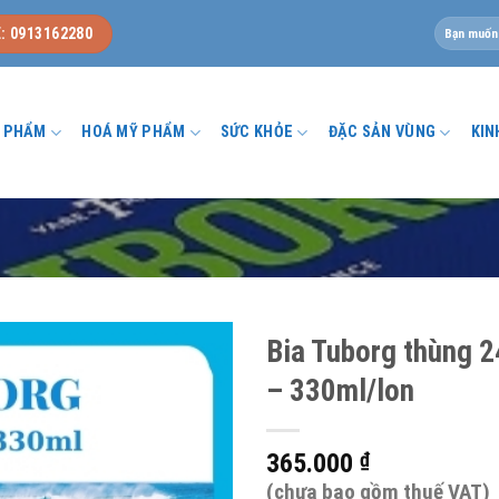
Tìm
: 0913162280
kiếm:
U PHẨM
HOÁ MỸ PHẨM
SỨC KHỎE
ĐẶC SẢN VÙNG
KIN
Bia Tuborg thùng 2
– 330ml/lon
365.000
₫
(chưa bao gồm thuế VAT)