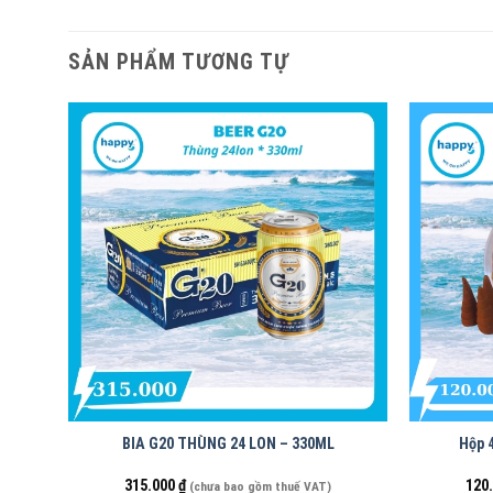
SẢN PHẨM TƯƠNG TỰ
BIA G20 THÙNG 24 LON – 330ML
Hộp 
315.000
₫
120
(chưa bao gồm thuế VAT)