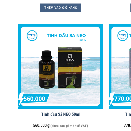
THÊM VÀO GIỎ HÀNG
Tinh dầu Sả NEO 50ml
Tin
560.000
₫
770
(chưa bao gồm thuế VAT)