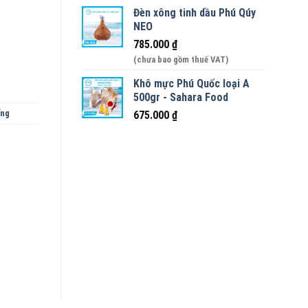
Đèn xông tinh dầu Phú Qúy
on số lượng
NEO
785.000
₫
(chưa bao gồm thuế VAT)
Khô mực Phú Quốc loại A
500gr - Sahara Food
ống
675.000
₫