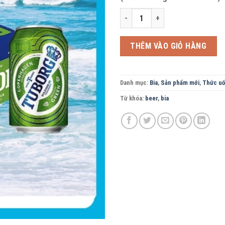
Bia Tuborg thùng 24 lon - 330ml/l
THÊM VÀO GIỎ HÀNG
Danh mục:
Bia
,
Sản phẩm mới
,
Thức u
Từ khóa:
beer
,
bia