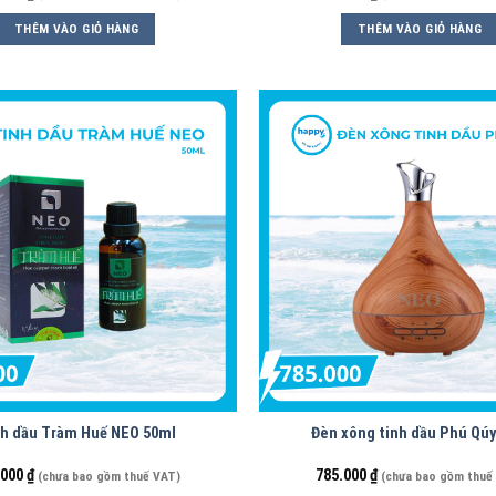
THÊM VÀO GIỎ HÀNG
THÊM VÀO GIỎ HÀNG
h dầu Tràm Huế NEO 50ml
Đèn xông tinh dầu Phú Qú
.000
₫
785.000
₫
(chưa bao gồm thuế VAT)
(chưa bao gồm thuế