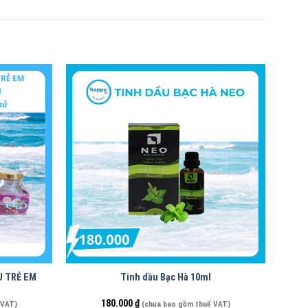
U TRẺ EM
Tinh dầu Bạc Hà 10ml
180.000
₫
 VAT)
(chưa bao gồm thuế VAT)