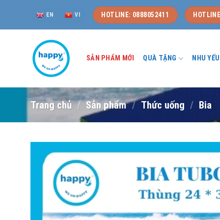
Skip
HOTLINE: 0888052411
HOTLINE
EN
VI
to
content
SẢN PHẨM MỚI
QUÀ TẶNG
NHU YẾ
Trang chủ
/
Sản phẩm
/
Thức uống
/
Bia