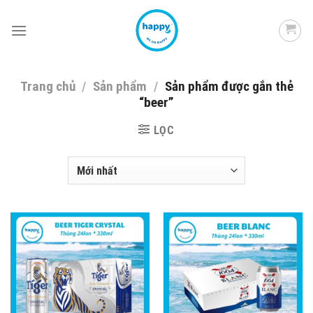
Skip
to
content
Trang chủ
/
Sản phẩm
/
Sản phẩm được gắn thẻ
“beer”
LỌC