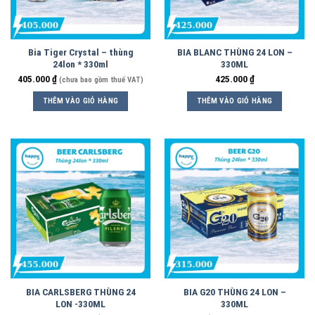
Bia Tiger Crystal – thùng
BIA BLANC THÙNG 24 LON –
24lon * 330ml
330ML
405.000
₫
425.000
₫
(chưa bao gồm thuế VAT)
THÊM VÀO GIỎ HÀNG
THÊM VÀO GIỎ HÀNG
BIA CARLSBERG THÙNG 24
BIA G20 THÙNG 24 LON –
LON -330ML
330ML