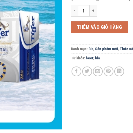
Bia Tiger Crystal - thùng 24lon * 
THÊM VÀO GIỎ HÀNG
Danh mục:
Bia
,
Sản phẩm mới
,
Thức u
Từ khóa:
beer
,
bia