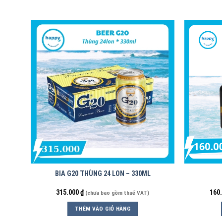
BIA G20 THÙNG 24 LON – 330ML
315.000
₫
160
(chưa bao gồm thuế VAT)
THÊM VÀO GIỎ HÀNG