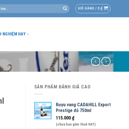
GIỎ HÀNG /
0
₫
H NGHIỆM HAY
SẢN PHẨM ĐÁNH GIÁ CAO
ml
Rượu vang CADAHILL Export
Prestige đỏ 750ml
115.000
₫
(chưa bao gồm thuế VAT)