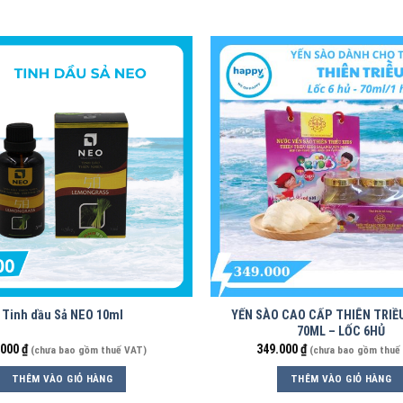
Tinh dầu Sả NEO 10ml
YẾN SÀO CAO CẤP THIÊN TRIỀ
70ML – LỐC 6HỦ
.000
₫
349.000
₫
(chưa bao gồm thuế VAT)
(chưa bao gồm thuế
THÊM VÀO GIỎ HÀNG
THÊM VÀO GIỎ HÀNG