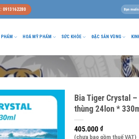
Tìm
: 0913162280
kiếm:
U PHẨM
HOÁ MỸ PHẨM
SỨC KHỎE
ĐẶC SẢN VÙNG
KIN
Bia Tiger Crystal –
thùng 24lon * 330
405.000
₫
(chưa bao gồm thuế VAT)