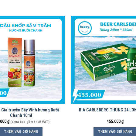
 Gia truyền Bảy Vĩnh hương Bưởi
BIA CARLSBERG THÙNG 24 LON
Chanh 10ml
.000
₫
455.000
₫
(chưa bao gồm thuế VAT)
THÊM VÀO GIỎ HÀNG
THÊM VÀO GIỎ HÀNG