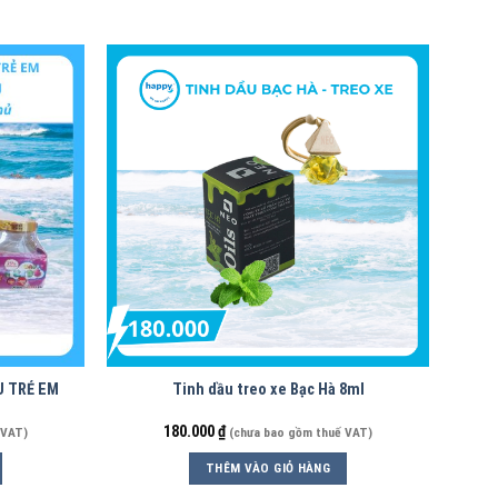
U TRẺ EM
Tinh dầu treo xe Bạc Hà 8ml
180.000
₫
 VAT)
(chưa bao gồm thuế VAT)
THÊM VÀO GIỎ HÀNG