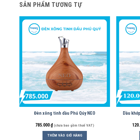
SẢN PHẨM TƯƠNG TỰ
Đèn xông tinh dầu Phú Qúy NEO
Dầu khớp
785.000
₫
120
(chưa bao gồm thuế VAT)
THÊM VÀO GIỎ HÀNG