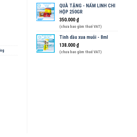
QUÀ TẶNG - NẤM LINH CHI
330ml số lượng
HỘP 250GR
350.000
₫
(chưa bao gồm thuế VAT)
Tinh dầu xua muỗi - 8ml
138.000
₫
ống
(chưa bao gồm thuế VAT)