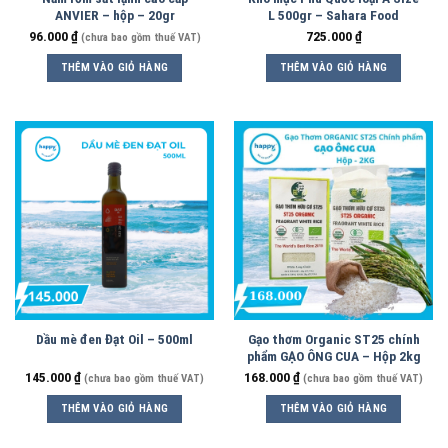
ANVIER – hộp – 20gr
L 500gr – Sahara Food
96.000
₫
725.000
₫
(chưa bao gồm thuế VAT)
THÊM VÀO GIỎ HÀNG
THÊM VÀO GIỎ HÀNG
Dầu mè đen Đạt Oil – 500ml
Gạo thơm Organic ST25 chính
phẩm GẠO ÔNG CUA – Hộp 2kg
145.000
₫
168.000
₫
(chưa bao gồm thuế VAT)
(chưa bao gồm thuế VAT)
THÊM VÀO GIỎ HÀNG
THÊM VÀO GIỎ HÀNG