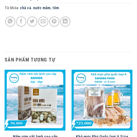
Từ khóa:
chả cá. nước mắm
,
tôm
SẢN PHẨM TƯƠNG TỰ
Nấm rơm sất lạnh cao cấp
Khô mực Phú Quốc loại A Size