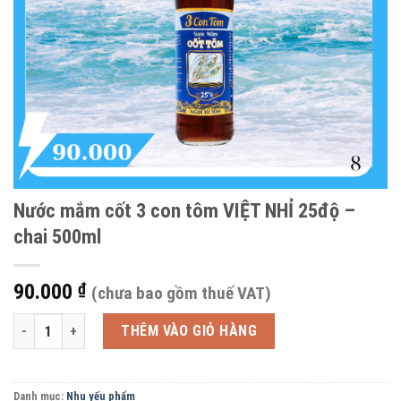
Nước mắm cốt 3 con tôm VIỆT NHỈ 25độ –
chai 500ml
90.000
₫
(chưa bao gồm thuế VAT)
Nước mắm cốt 3 con tôm VIỆT NHỈ 25độ - chai 500ml số lượng
THÊM VÀO GIỎ HÀNG
Danh mục:
Nhu yếu phẩm