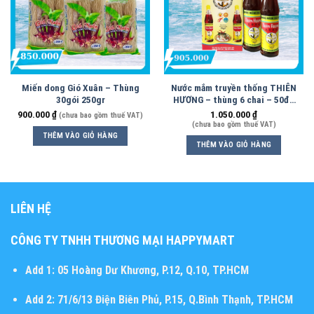
Miến dong Gió Xuân – Thùng
Nước mắm truyền thống THIÊN
30gói 250gr
HƯƠNG – thùng 6 chai – 50độ
– 500ml
900.000
₫
1.050.000
₫
(chưa bao gồm thuế VAT)
(chưa bao gồm thuế VAT)
THÊM VÀO GIỎ HÀNG
THÊM VÀO GIỎ HÀNG
LIÊN HỆ
CÔNG TY TNHH THƯƠNG MẠI HAPPYMART
Add 1:
05 Hoàng Dư Khương, P.12, Q.10, TP.HCM
Add 2:
71/6/13 Điện Biên Phủ, P.15, Q.Bình Thạnh, TP.HCM