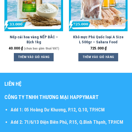
Nếp cái hoa vàng NẾP BẮC –
Khô mực Phú Quốc loại A Size
Bịch 1kg
L 500gr – Sahara Food
40.000
₫
725.000
₫
(chưa bao gồm thuế VAT)
THÊM VÀO GIỎ HÀNG
THÊM VÀO GIỎ HÀNG
LIÊN HỆ
CÔNG TY TNHH THƯƠNG MẠI HAPPYMART
Add 1:
05 Hoàng Dư Khương, P.12, Q.10, TP.HCM
Add 2:
71/6/13 Điện Biên Phủ, P.15, Q.Bình Thạnh, TP.HCM