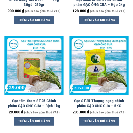
30gói 250gr
phẩm GẠO ÔNG CUA – Hộp 2kg
900.000
₫
128.000
₫
(chưa bao gồm thuế VAT)
(chưa bao gồm thuế VAT)
THÊM VÀO GIỎ HÀNG
THÊM VÀO GIỎ HÀNG
Gạo tấm thơm ST25 Chính
Gạo ST25 Thượng hạng chính
phẩm GẠO ÔNG CUA – Bịch 1kg
phẩm GẠO ÔNG CUA – 5KG
29.000
₫
205.000
₫
(chưa bao gồm thuế VAT)
(chưa bao gồm thuế VAT)
THÊM VÀO GIỎ HÀNG
THÊM VÀO GIỎ HÀNG