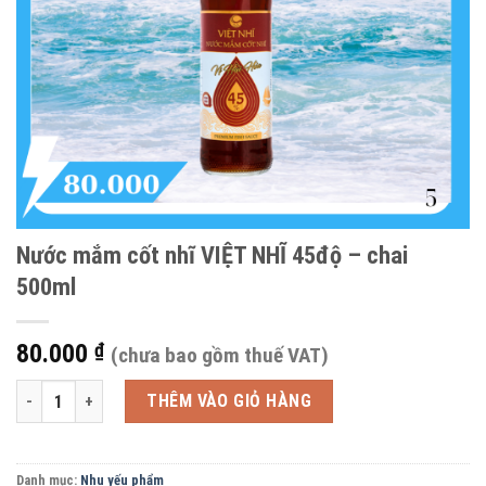
Nước mắm cốt nhĩ VIỆT NHĨ 45độ – chai
500ml
80.000
₫
(chưa bao gồm thuế VAT)
Nước mắm cốt nhĩ VIỆT NHĨ 45độ - chai 500ml số lượng
THÊM VÀO GIỎ HÀNG
Danh mục:
Nhu yếu phẩm