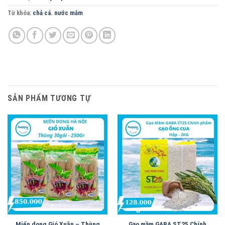
Từ khóa:
chả cá. nước mắm
SẢN PHẨM TƯƠNG TỰ
Miến dong Gió Xuân – Thùng
Gạo mầm GABA ST25 Chính