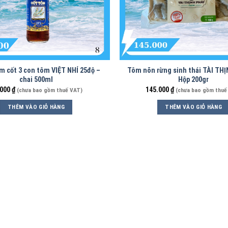
 cốt 3 con tôm VIỆT NHỈ 25độ –
Tôm nõn rừng sinh thái TÀI TH
chai 500ml
Hộp 200gr
.000
₫
145.000
₫
(chưa bao gồm thuế VAT)
(chưa bao gồm thuế
THÊM VÀO GIỎ HÀNG
THÊM VÀO GIỎ HÀNG