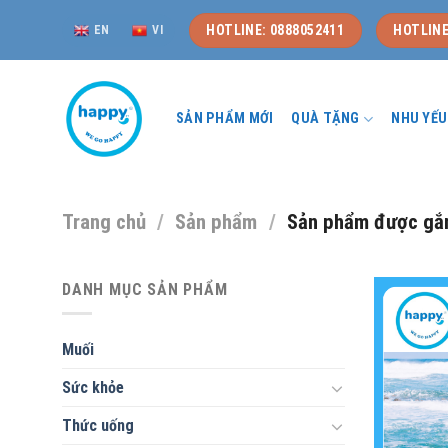
Skip
HOTLINE: 0888052411
HOTLINE
EN
VI
to
content
SẢN PHẨM MỚI
QUÀ TẶNG
NHU YẾ
Trang chủ
/
Sản phẩm
/
Sản phẩm được gắn
DANH MỤC SẢN PHẨM
Muối
Sức khỏe
Thức uống