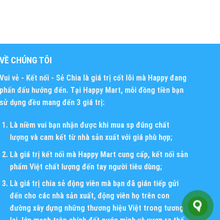
VỀ CHÚNG TÔI
Vui vẻ - Kết nối - Sẻ Chia
là giá trị cốt lõi mà Happy đang
phấn đấu hướng đến. Tại Happy Mart, mỗi đồng tiền bạn
sử dụng đều mang đến 3 giá trị:
Là niềm vui bạn nhận được khi mua sp đúng chất
lượng và cam kết từ nhà sản xuất với giá phù hợp;
Là giá trị kết nối mà Happy Mart cung cấp, kết nối sản
phẩm Việt chất lượng đến tay người tiêu dùng;
Là giá trị chia sẻ động viên mà bạn đã gián tiếp gửi
đến cho các nhà sản xuất, động viên họ trên con
đường xây dựng những thương hiệu Việt trong tương