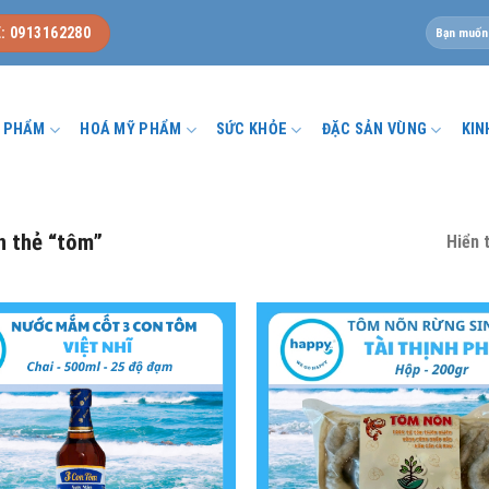
Tìm
: 0913162280
kiếm:
U PHẨM
HOÁ MỸ PHẨM
SỨC KHỎE
ĐẶC SẢN VÙNG
KIN
 thẻ “tôm”
Hiển t