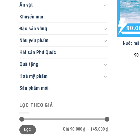
Ăn vặt
Khuyến mãi
Đặc sản vùng
Nhu yếu phẩm
Nước mắm
Hải sản Phú Quốc
90
Quà tặng
Hoá mỹ phẩm
Sản phẩm mới
LỌC THEO GIÁ
Giá
Giá
Giá
90.000 ₫
—
145.000 ₫
LỌC
thấp
cao
nhất
nhất