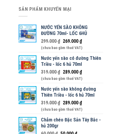
SẢN PHẨM KHUYẾN MẠI
NƯỚC YẾN SÀO KHÔNG
ĐƯỜNG 70ml- LỐC 6HỦ
299.000
₫
269.000
₫
(chưa bao gồm thuế VAT)
Nước yến sào có đường Thiên
Triều - lốc 6 hủ 70ml
319.000
₫
289.000
₫
(chưa bao gồm thuế VAT)
Nước yến sào không đường
Thiên Triều - lốc 6 hủ 70ml
319.000
₫
289.000
₫
(chưa bao gồm thuế VAT)
Chẳm chéo Đặc Sản Tây Bắc -
hủ 200gr
60.000
₫
50.000
₫