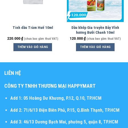
Tinh dầu Tràm Huế 10ml
Dầu khớp Gia truyền Bảy Vĩnh
hương Bưởi Chanh 10ml
220.000
₫
120.000
₫
(chưa bao gồm thuế VAT)
(chưa bao gồm thuế VAT)
THÊM VÀO GIỎ HÀNG
THÊM VÀO GIỎ HÀNG
LIÊN HỆ
CÔNG TY TNHH THƯƠNG MẠI HAPPYMART
Add 1:
05 Hoàng Dư Khương, P.12, Q.10, TP.HCM
Add 2:
71/6/13 Điện Biên Phủ, P.15, Q.Bình Thạnh, TP.HCM
Add 3:
46/13 Dương Bạch Mai, phường 5, quận 8, TP.HCM