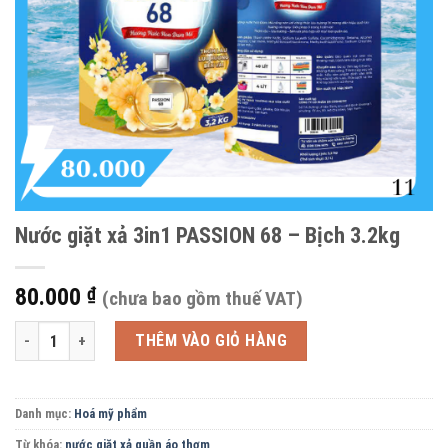
Nước giặt xả 3in1 PASSION 68 – Bịch 3.2kg
80.000
₫
(chưa bao gồm thuế VAT)
Nước giặt xả 3in1 PASSION 68 - Bịch 3.2kg số lượng
THÊM VÀO GIỎ HÀNG
Danh mục:
Hoá mỹ phẩm
Từ khóa:
nước giặt xả quần áo thơm