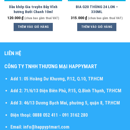
Dầu khớp Gia truyền Bảy Vĩnh
BIA G20 THÙNG 24 LON –
hương Bưởi Chanh 10ml
330ML
120.000
₫
315.000
₫
(chưa bao gồm thuế VAT)
(chưa bao gồm thuế VAT)
THÊM VÀO GIỎ HÀNG
THÊM VÀO GIỎ HÀNG
LIÊN HỆ
CÔNG TY TNHH THƯƠNG MẠI HAPPYMART
Add 1:
05 Hoàng Dư Khương, P.12, Q.10, TP.HCM
Add 2:
71/6/13 Điện Biên Phủ, P.15, Q.Bình Thạnh, TP.HCM
Add 3:
46/13 Dương Bạch Mai, phường 5, quận 8, TP.HCM
Điện thoại:
0888 052 411 - 091 3162 280
Email:
info@happyptmart.com