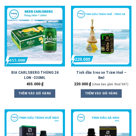
BIA CARLSBERG THÙNG 24
Tinh dầu treo xe Tràm Huế –
LON -330ML
8ml
455.000
₫
220.000
₫
(chưa bao gồm thuế VAT)
THÊM VÀO GIỎ HÀNG
THÊM VÀO GIỎ HÀNG