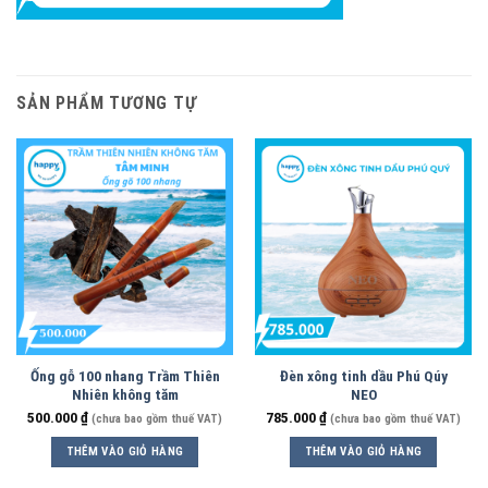
SẢN PHẨM TƯƠNG TỰ
Ống gỗ 100 nhang Trầm Thiên
Đèn xông tinh dầu Phú Qúy
Nhiên không tăm
NEO
500.000
₫
785.000
₫
(chưa bao gồm thuế VAT)
(chưa bao gồm thuế VAT)
THÊM VÀO GIỎ HÀNG
THÊM VÀO GIỎ HÀNG