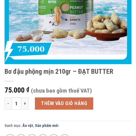
Bơ đậu phộng mịn 210gr – ĐẠT BUTTER
75.000
₫
(chưa bao gồm thuế VAT)
Bơ đậu phộng mịn 210gr - ĐẠT BUTTER số lượng
THÊM VÀO GIỎ HÀNG
Danh mục:
Ăn vặt
,
Sản phẩm mới