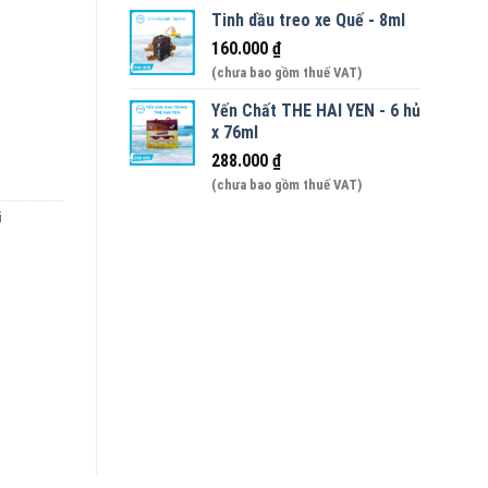
Tinh dầu treo xe Quế - 8ml
160.000
₫
ảo Linh - hộp 180gr số lượng
(chưa bao gồm thuế VAT)
Yến Chất THE HAI YEN - 6 hủ
x 76ml
288.000
₫
(chưa bao gồm thuế VAT)
i