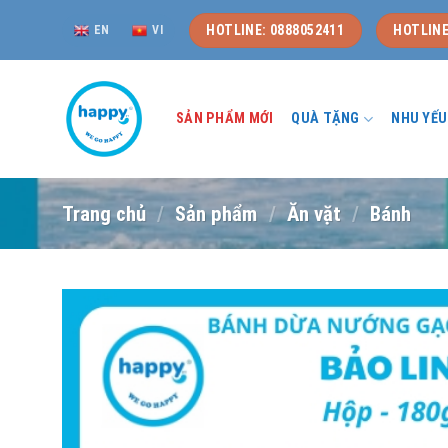
Skip
HOTLINE: 0888052411
HOTLINE
EN
VI
to
content
SẢN PHẨM MỚI
QUÀ TẶNG
NHU YẾ
Trang chủ
/
Sản phẩm
/
Ăn vặt
/
Bánh