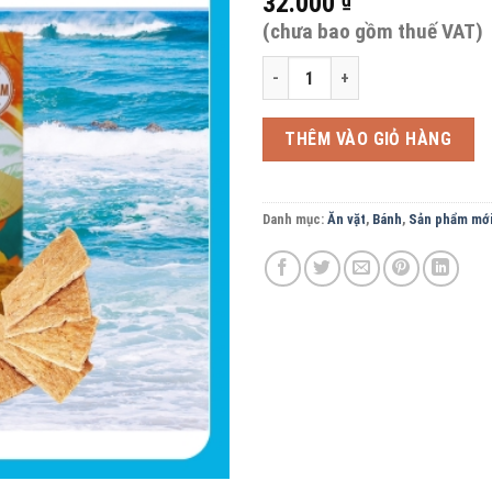
32.000
(chưa bao gồm thuế VAT)
Bánh dừa nướng gạo lứt đậu xanh B
THÊM VÀO GIỎ HÀNG
Danh mục:
Ăn vặt
,
Bánh
,
Sản phẩm mớ