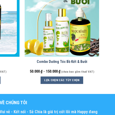
Combo Dưỡng Tóc Bồ Kết & Bưởi
50.000
₫
–
150.000
₫
 VAT)
(chưa bao gồm thuế VAT)
LỰA CHỌN CÁC TÙY CHỌN
VỀ CHÚNG TÔI
Vui vẻ - Kết nối - Sẻ Chia
là giá trị cốt lõi mà Happy đang