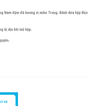
ảng Nam đậm đà hương vị miền Trung. Bánh dừa hộp Bảo
g bị dịu khi mở hộp.
quyền.