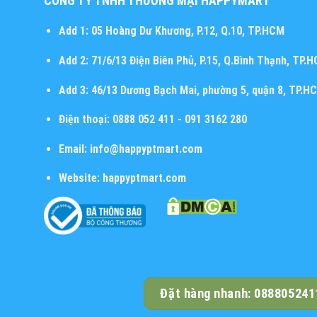
CÔNG TY TNHH THƯƠNG MẠI HAPPYMART
Add 1:
05 Hoàng Dư Khương, P.12, Q.10, TP.HCM
Add 2:
71/6/13 Điện Biên Phủ, P.15, Q.Bình Thạnh, TP.
Add 3:
46/13 Dương Bạch Mai, phường 5, quận 8, TP.H
Điện thoại:
0888 052 411 - 091 3162 280
Email:
info@happyptmart.com
Website:
happyptmart.com
Đặt hàng nhanh: 088805241