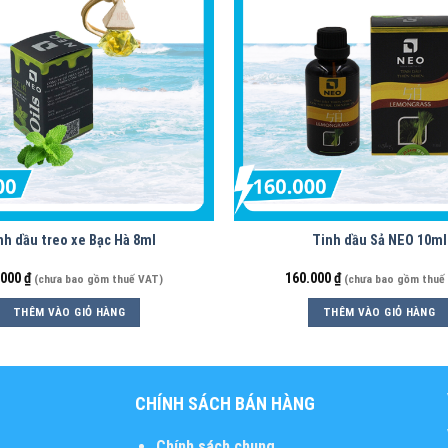
nh dầu treo xe Bạc Hà 8ml
Tinh dầu Sả NEO 10ml
.000
₫
160.000
₫
(chưa bao gồm thuế VAT)
(chưa bao gồm thuế
THÊM VÀO GIỎ HÀNG
THÊM VÀO GIỎ HÀNG
CHÍNH SÁCH BÁN HÀNG
Chính sách chung