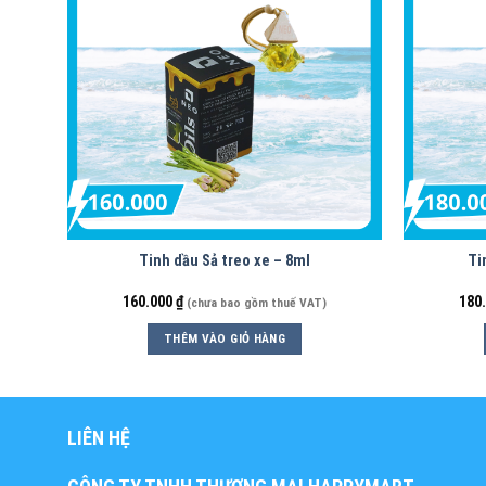
Tinh dầu Sả treo xe – 8ml
Ti
160.000
₫
180
(chưa bao gồm thuế VAT)
THÊM VÀO GIỎ HÀNG
LIÊN HỆ