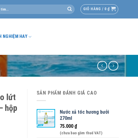
GIỎ HÀNG /
0
₫
H NGHIỆM HAY
SẢN PHẨM ĐÁNH GIÁ CAO
o lứt
– hộp
Nước xả tóc hương bưởi
270ml
75.000
₫
(chưa bao gồm thuế VAT)