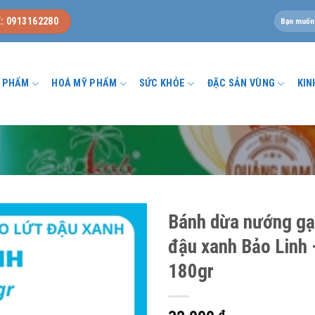
Tìm
: 0913162280
kiếm:
U PHẨM
HOÁ MỸ PHẨM
SỨC KHỎE
ĐẶC SẢN VÙNG
KIN
Bánh dừa nướng gạ
đậu xanh Bảo Linh 
180gr
₫