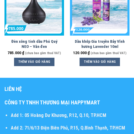
Đèn xông tinh dầu Phú Quý
Dầu khớp Gia truyền Bảy Vĩnh
NEO – Vân đen
hương Lavender 10ml
785.000
₫
120.000
₫
(chưa bao gồm thuế VAT)
(chưa bao gồm thuế VAT)
THÊM VÀO GIỎ HÀNG
THÊM VÀO GIỎ HÀNG
LIÊN HỆ
CÔNG TY TNHH THƯƠNG MẠI HAPPYMART
Add 1:
05 Hoàng Dư Khương, P.12, Q.10, TP.HCM
Add 2:
71/6/13 Điện Biên Phủ, P.15, Q.Bình Thạnh, TP.HCM