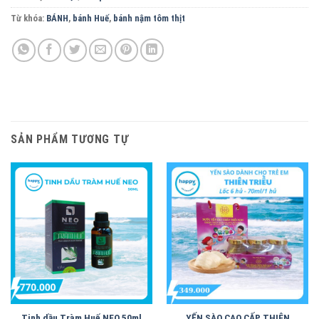
Từ khóa:
BÁNH
,
bánh Huế
,
bánh nậm tôm thịt
SẢN PHẨM TƯƠNG TỰ
Tinh dầu Tràm Huế NEO 50ml
YẾN SÀO CAO CẤP THIÊN