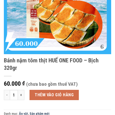
Bánh nậm tôm thịt HUẾ ONE FOOD – Bịch
320gr
60.000
₫
(chưa bao gồm thuế VAT)
Bánh nậm tôm thịt HUẾ ONE FOOD - Bịch 320gr số lượng
THÊM VÀO GIỎ HÀNG
Danh mục:
Ăn vặt
,
Sản phẩm mới