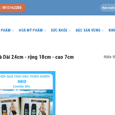
Tìm
: 0913162280
kiếm:
U PHẨM
HOÁ MỸ PHẨM
SỨC KHỎE
ĐẶC SẢN VÙNG
KIN
 Dài 24cm - rộng 18cm - cao 7cm
Hiển t