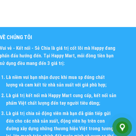
VỀ CHÚNG TÔI
Vui vẻ - Kết nối - Sẻ Chia
là giá trị cốt lõi mà Happy đang
phấn đấu hướng đến. Tại Happy Mart, mỗi đồng tiền bạn
sử dụng đều mang đến 3 giá trị:
Là niềm vui bạn nhận được khi mua sp đúng chất
lượng và cam kết từ nhà sản xuất với giá phù hợp;
Là giá trị kết nối mà Happy Mart cung cấp, kết nối sản
phẩm Việt chất lượng đến tay người tiêu dùng;
Là giá trị chia sẻ động viên mà bạn đã gián tiếp gửi
đến cho các nhà sản xuất, động viên họ trên con
đường xây dựng những thương hiệu Việt trong tương