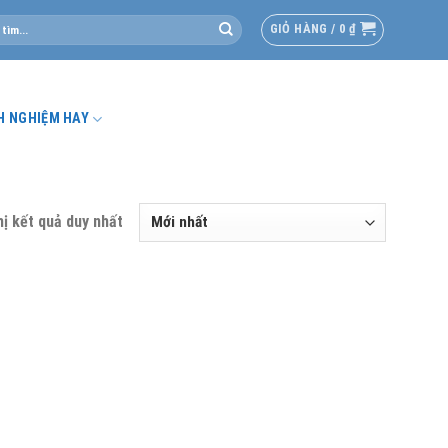
GIỎ HÀNG /
0
₫
H NGHIỆM HAY
hị kết quả duy nhất