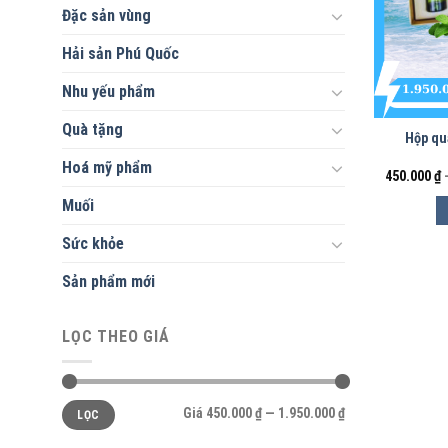
Đặc sản vùng
Hải sản Phú Quốc
Nhu yếu phẩm
Quà tặng
Hộp qu
Hoá mỹ phẩm
450.000
₫
Muối
Sức khỏe
Sản phẩm mới
LỌC THEO GIÁ
Giá
Giá
Giá
450.000 ₫
—
1.950.000 ₫
LỌC
thấp
cao
nhất
nhất