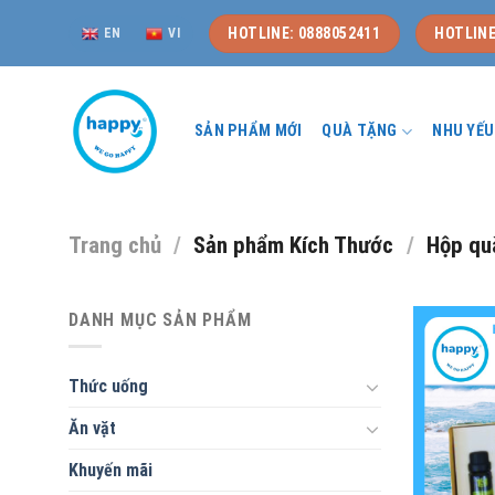
Skip
HOTLINE: 0888052411
HOTLINE
EN
VI
to
content
SẢN PHẨM MỚI
QUÀ TẶNG
NHU YẾ
Trang chủ
/
Sản phẩm Kích Thước
/
Hộp quà
DANH MỤC SẢN PHẨM
Thức uống
Ăn vặt
Khuyến mãi