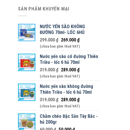
SẢN PHẨM KHUYẾN MẠI
NƯỚC YẾN SÀO KHÔNG
ĐƯỜNG 70ml- LỐC 6HỦ
299.000
₫
269.000
₫
(chưa bao gồm thuế VAT)
Nước yến sào có đường Thiên
Triều - lốc 6 hủ 70ml
319.000
₫
289.000
₫
(chưa bao gồm thuế VAT)
Nước yến sào không đường
Thiên Triều - lốc 6 hủ 70ml
319.000
₫
289.000
₫
(chưa bao gồm thuế VAT)
Chẳm chéo Đặc Sản Tây Bắc -
hủ 200gr
60.000
₫
50.000
₫