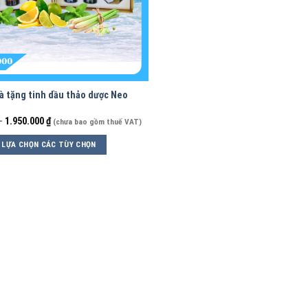
à tặng tinh dầu thảo dược Neo
–
1.950.000
₫
(chưa bao gồm thuế VAT)
LỰA CHỌN CÁC TÙY CHỌN