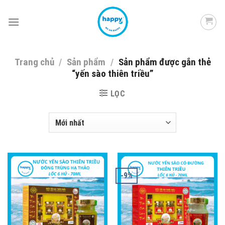
Skip
to
content
Trang chủ
/
Sản phẩm
/
Sản phẩm được gắn thẻ
“yến sào thiên triều”
LỌC
-9%