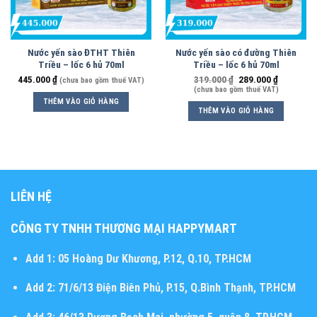
Nước yến sào ĐTHT Thiên
Nước yến sào có đường Thiên
Triều – lốc 6 hủ 70ml
Triều – lốc 6 hủ 70ml
445.000
₫
319.000
₫
289.000
₫
(chưa bao gồm thuế VAT)
(chưa bao gồm thuế VAT)
THÊM VÀO GIỎ HÀNG
THÊM VÀO GIỎ HÀNG
LIÊN HỆ
CÔNG TY TNHH THƯƠNG MẠI HAPPYMART
Add 1:
05 Hoàng Dư Khương, P.12, Q.10, TP.HCM
Add 2:
71/6/13 Điện Biên Phủ, P.15, Q.Bình Thạnh, TP.HCM