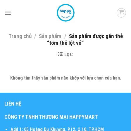
Skip
to
content
Trang chủ
/
Sản phẩm
/
Sản phẩm được gắn thẻ
“tôm thẻ lột vỏ”
LỌC
Không tìm thấy sản phẩm nào khớp với lựa chọn của bạn.
LIÊN HỆ
CÔNG TY TNHH THƯƠNG MẠI HAPPYMART
Add 1:
05 Hoàng Dư Khương, P.12, Q.10, TP.HCM