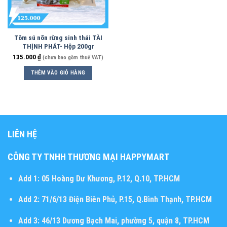
Tôm sú nõn rừng sinh thái TÀI
THỊNH PHÁT- Hộp 200gr
135.000
₫
(chưa bao gồm thuế VAT)
THÊM VÀO GIỎ HÀNG
LIÊN HỆ
CÔNG TY TNHH THƯƠNG MẠI HAPPYMART
Add 1:
05 Hoàng Dư Khương, P.12, Q.10, TP.HCM
Add 2:
71/6/13 Điện Biên Phủ, P.15, Q.Bình Thạnh, TP.HCM
Add 3:
46/13 Dương Bạch Mai, phường 5, quận 8, TP.HCM