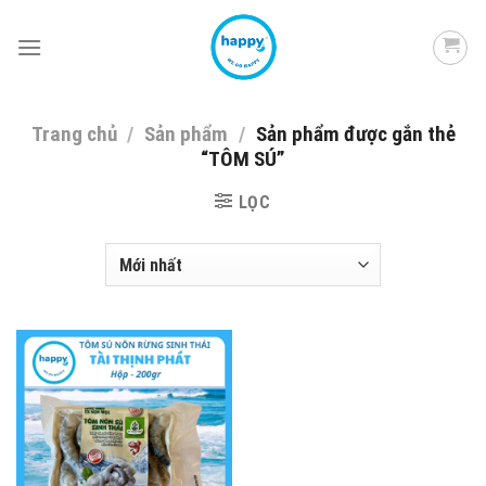
Skip
to
content
Trang chủ
/
Sản phẩm
/
Sản phẩm được gắn thẻ
“TÔM SÚ”
LỌC