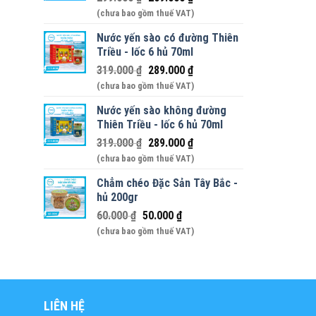
(chưa bao gồm thuế VAT)
Nước yến sào có đường Thiên
Triều - lốc 6 hủ 70ml
319.000
₫
289.000
₫
(chưa bao gồm thuế VAT)
Nước yến sào không đường
Thiên Triều - lốc 6 hủ 70ml
319.000
₫
289.000
₫
(chưa bao gồm thuế VAT)
Chẳm chéo Đặc Sản Tây Bắc -
hủ 200gr
60.000
₫
50.000
₫
(chưa bao gồm thuế VAT)
LIÊN HỆ