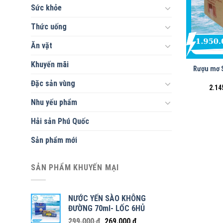
Sức khỏe
Thức uống
Ăn vặt
Khuyến mãi
Rượu mơ 
Đặc sản vùng
2.14
Nhu yếu phẩm
Hải sản Phú Quốc
Sản phẩm mới
SẢN PHẨM KHUYẾN MẠI
NƯỚC YẾN SÀO KHÔNG
ĐƯỜNG 70ml- LỐC 6HỦ
299.000
₫
269.000
₫