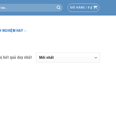
GIỎ HÀNG /
0
₫
H NGHIỆM HAY
hị kết quả duy nhất