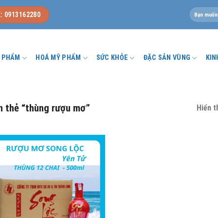
Tìm
: 0913162280
kiếm:
U PHẨM
HOÁ MỸ PHẨM
SỨC KHỎE
ĐẶC SẢN VÙNG
KIN
 thẻ “thùng rượu mơ”
Hiển t