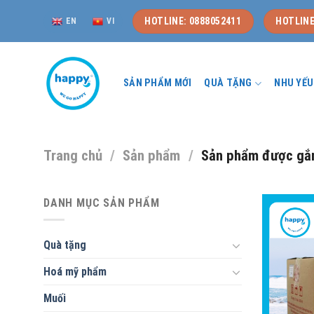
Skip
HOTLINE: 0888052411
HOTLINE
EN
VI
to
content
SẢN PHẨM MỚI
QUÀ TẶNG
NHU YẾ
Trang chủ
/
Sản phẩm
/
Sản phẩm được gắn
DANH MỤC SẢN PHẨM
Quà tặng
Hoá mỹ phẩm
Muối