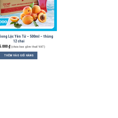
Song Lộc Yên Tử – 500ml – thùng
12 chai
5.000
₫
(chưa bao gồm thuế VAT)
THÊM VÀO GIỎ HÀNG