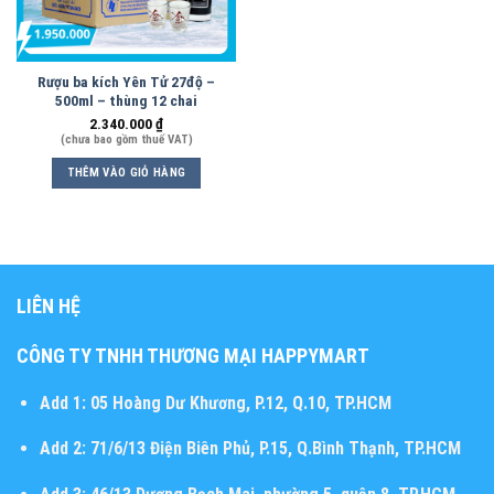
Rượu ba kích Yên Tử 27độ –
500ml – thùng 12 chai
2.340.000
₫
(chưa bao gồm thuế VAT)
THÊM VÀO GIỎ HÀNG
LIÊN HỆ
CÔNG TY TNHH THƯƠNG MẠI HAPPYMART
Add 1:
05 Hoàng Dư Khương, P.12, Q.10, TP.HCM
Add 2:
71/6/13 Điện Biên Phủ, P.15, Q.Bình Thạnh, TP.HCM