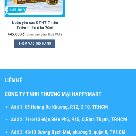
Nước yến sào ĐTHT Thiên
Triều – lốc 6 hủ 70ml
445.000
₫
(chưa bao gồm thuế VAT)
THÊM VÀO GIỎ HÀNG
LIÊN HỆ
CÔNG TY TNHH THƯƠNG MẠI HAPPYMART
Add 1:
05 Hoàng Dư Khương, P.12, Q.10, TP.HCM
Add 2:
71/6/13 Điện Biên Phủ, P.15, Q.Bình Thạnh, TP.HCM
Add 3:
46/13 Dương Bạch Mai, phường 5, quận 8, TP.HCM