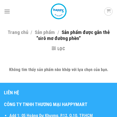
Skip
to
content
Trang chủ
/
Sản phẩm
/
Sản phẩm được gắn thẻ
“sirô mơ đường phèn”
LỌC
Không tìm thấy sản phẩm nào khớp với lựa chọn của bạn.
LIÊN HỆ
CÔNG TY TNHH THƯƠNG MẠI HAPPYMART
Add 1:
05 Hoàng Dư Khương, P.12, Q.10, TP.HCM