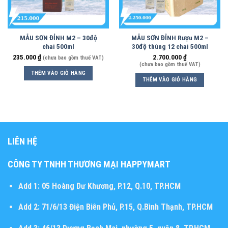
MẪU SƠN ĐỈNH M2 – 30độ
MẪU SƠN ĐỈNH Rượu M2 –
chai 500ml
30độ thùng 12 chai 500ml
235.000
₫
2.700.000
₫
(chưa bao gồm thuế VAT)
(chưa bao gồm thuế VAT)
THÊM VÀO GIỎ HÀNG
THÊM VÀO GIỎ HÀNG
LIÊN HỆ
CÔNG TY TNHH THƯƠNG MẠI HAPPYMART
Add 1:
05 Hoàng Dư Khương, P.12, Q.10, TP.HCM
Add 2:
71/6/13 Điện Biên Phủ, P.15, Q.Bình Thạnh, TP.HCM