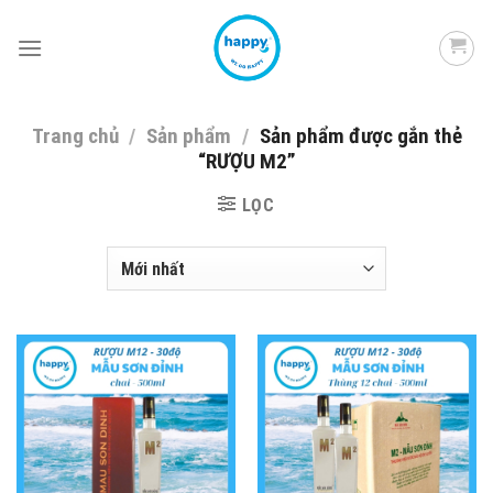
Skip
to
content
Trang chủ
/
Sản phẩm
/
Sản phẩm được gắn thẻ
“RƯỢU M2”
LỌC