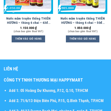
Nước mắm truyền thống THIÊN
Nước mắm truyền thống THIÊN
HƯƠNG – thùng 6 chai – 63độ
HƯƠNG – thùng 6 chai – 50độ
– 500ml
– 500ml
1.150.000
₫
1.050.000
₫
(chưa bao gồm thuế VAT)
(chưa bao gồm thuế VAT)
THÊM VÀO GIỎ HÀNG
THÊM VÀO GIỎ HÀNG
LIÊN HỆ
CÔNG TY TNHH THƯƠNG MẠI HAPPYMART
Add 1:
05 Hoàng Dư Khương, P.12, Q.10, TP.HCM
Add 2:
71/6/13 Điện Biên Phủ, P.15, Q.Bình Thạnh, TP.HCM