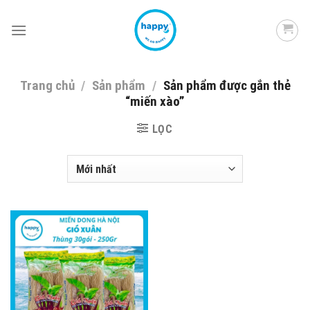
Skip
to
content
Trang chủ
/
Sản phẩm
/
Sản phẩm được gắn thẻ
“miến xào”
LỌC