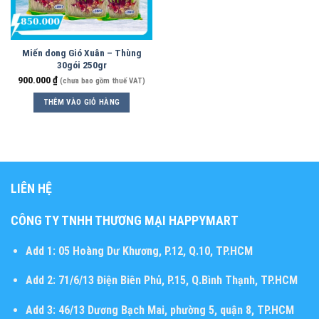
Miến dong Gió Xuân – Thùng
30gói 250gr
900.000
₫
(chưa bao gồm thuế VAT)
THÊM VÀO GIỎ HÀNG
LIÊN HỆ
CÔNG TY TNHH THƯƠNG MẠI HAPPYMART
Add 1:
05 Hoàng Dư Khương, P.12, Q.10, TP.HCM
Add 2:
71/6/13 Điện Biên Phủ, P.15, Q.Bình Thạnh, TP.HCM
Add 3:
46/13 Dương Bạch Mai, phường 5, quận 8, TP.HCM