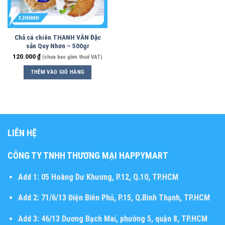
Chả cá chiên THANH VÂN Đặc
sản Quy Nhơn – 500gr
120.000
₫
(chưa bao gồm thuế VAT)
THÊM VÀO GIỎ HÀNG
LIÊN HỆ
CÔNG TY TNHH THƯƠNG MẠI HAPPYMART
Add 1:
05 Hoàng Dư Khương, P.12, Q.10, TP.HCM
Add 2:
71/6/13 Điện Biên Phủ, P.15, Q.Bình Thạnh, TP.HCM
Add 3:
46/13 Dương Bạch Mai, phường 5, quận 8, TP.HCM