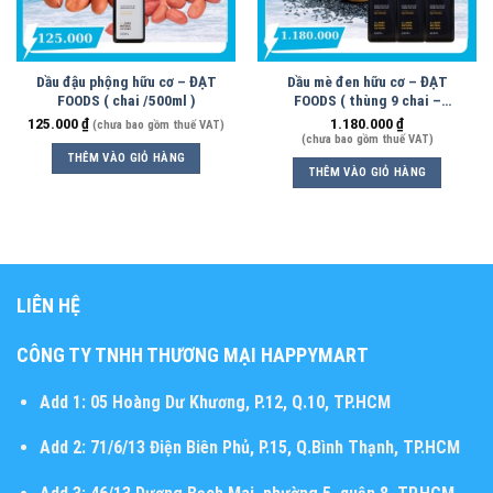
Dầu đậu phộng hữu cơ – ĐẠT
Dầu mè đen hữu cơ – ĐẠT
FOODS ( chai /500ml )
FOODS ( thùng 9 chai –
500ml/chai )
125.000
₫
1.180.000
₫
(chưa bao gồm thuế VAT)
(chưa bao gồm thuế VAT)
THÊM VÀO GIỎ HÀNG
THÊM VÀO GIỎ HÀNG
LIÊN HỆ
CÔNG TY TNHH THƯƠNG MẠI HAPPYMART
Add 1:
05 Hoàng Dư Khương, P.12, Q.10, TP.HCM
Add 2:
71/6/13 Điện Biên Phủ, P.15, Q.Bình Thạnh, TP.HCM