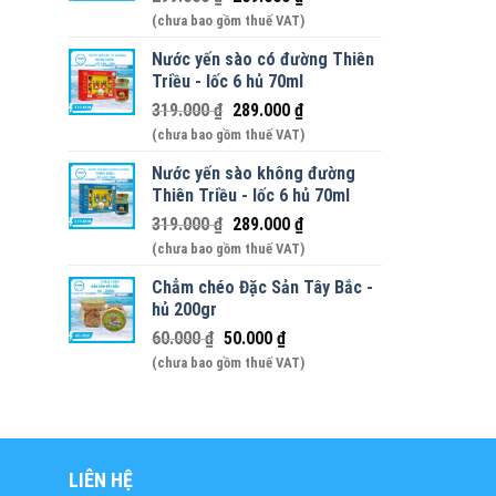
(chưa bao gồm thuế VAT)
Nước yến sào có đường Thiên
Triều - lốc 6 hủ 70ml
319.000
₫
289.000
₫
(chưa bao gồm thuế VAT)
Nước yến sào không đường
Thiên Triều - lốc 6 hủ 70ml
319.000
₫
289.000
₫
(chưa bao gồm thuế VAT)
Chẳm chéo Đặc Sản Tây Bắc -
hủ 200gr
60.000
₫
50.000
₫
(chưa bao gồm thuế VAT)
LIÊN HỆ