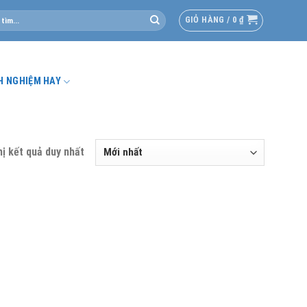
GIỎ HÀNG /
0
₫
H NGHIỆM HAY
hị kết quả duy nhất