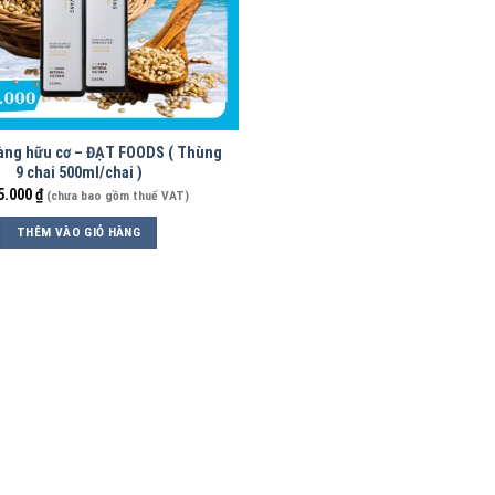
cơ – ĐẠT FOODS ( Thùng
9 chai 500ml/chai )
5.000
₫
(chưa bao gồm thuế VAT)
THÊM VÀO GIỎ HÀNG