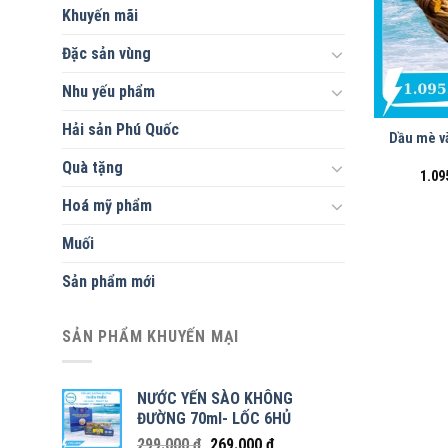
Khuyến mãi
Đặc sản vùng
Nhu yếu phẩm
Hải sản Phú Quốc
Dầu mè vàng hữu 
Quà tặng
1.09
Hoá mỹ phẩm
Muối
Sản phẩm mới
SẢN PHẨM KHUYẾN MẠI
NƯỚC YẾN SÀO KHÔNG
ĐƯỜNG 70ml- LỐC 6HỦ
299.000
₫
269.000
₫