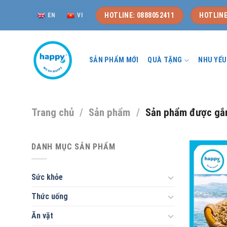
Skip
HOTLINE: 0888052411
HOTLINE
EN
VI
to
content
SẢN PHẨM MỚI
QUÀ TẶNG
NHU YẾ
Trang chủ
/
Sản phẩm
/
Sản phẩm được gắn
DANH MỤC SẢN PHẨM
Sức khỏe
Thức uống
Ăn vặt