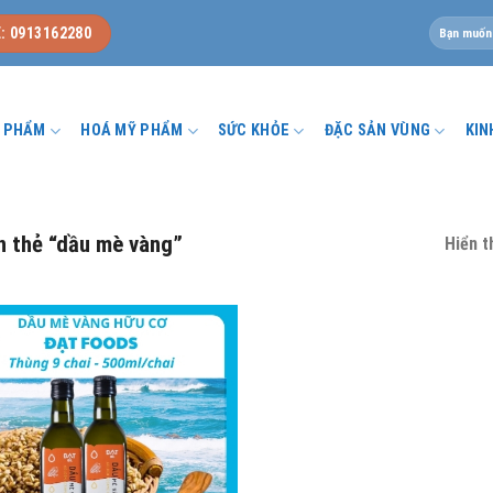
Tìm
: 0913162280
kiếm:
U PHẨM
HOÁ MỸ PHẨM
SỨC KHỎE
ĐẶC SẢN VÙNG
KIN
 thẻ “dầu mè vàng”
Hiển t