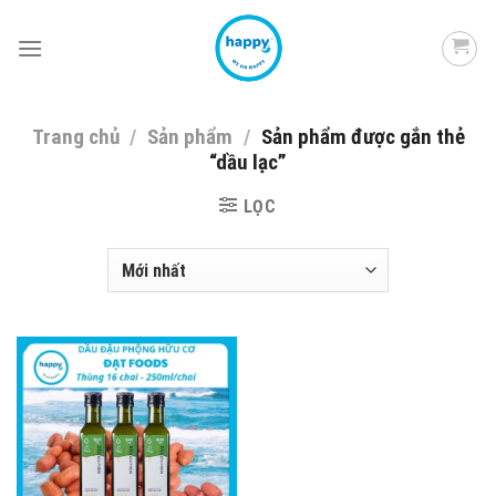
Skip
to
content
Trang chủ
/
Sản phẩm
/
Sản phẩm được gắn thẻ
“dầu lạc”
LỌC