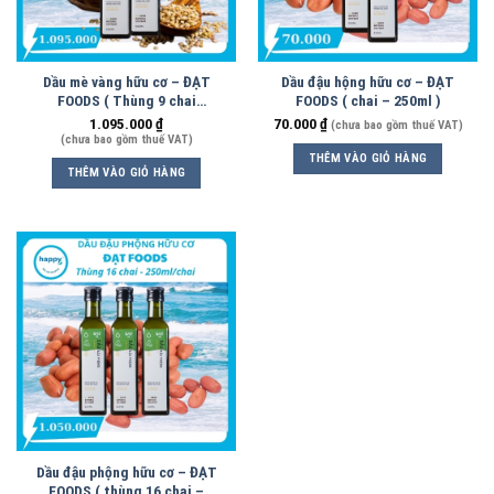
Dầu mè vàng hữu cơ – ĐẠT
Dầu đậu hộng hữu cơ – ĐẠT
FOODS ( Thùng 9 chai
FOODS ( chai – 250ml )
500ml/chai )
1.095.000
₫
70.000
₫
(chưa bao gồm thuế VAT)
(chưa bao gồm thuế VAT)
THÊM VÀO GIỎ HÀNG
THÊM VÀO GIỎ HÀNG
Dầu đậu phộng hữu cơ – ĐẠT
FOODS ( thùng 16 chai –