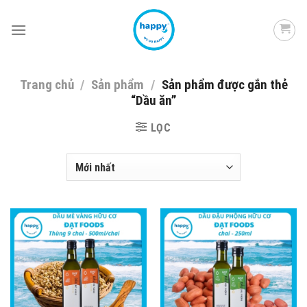
Skip
to
content
Trang chủ
/
Sản phẩm
/
Sản phẩm được gắn thẻ
“Dầu ăn”
LỌC