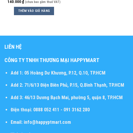
140.000
₫
(chưa bao gồm thuế VAT)
THÊM VÀO GIỎ HÀNG
LIÊN HỆ
CÔNG TY TNHH THƯƠNG MẠI HAPPYMART
Add 1:
05 Hoàng Dư Khương, P.12, Q.10, TP.HCM
Add 2:
71/6/13 Điện Biên Phủ, P.15, Q.Bình Thạnh, TP.HCM
Add 3:
46/13 Dương Bạch Mai, phường 5, quận 8, TP.HCM
Điện thoại:
0888 052 411 - 091 3162 280
Email:
info@happyptmart.com