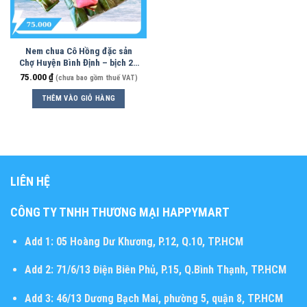
Nem chua Cô Hồng đặc sản
Chợ Huyện Bình Định – bịch 20
chiếc
75.000
₫
(chưa bao gồm thuế VAT)
THÊM VÀO GIỎ HÀNG
LIÊN HỆ
CÔNG TY TNHH THƯƠNG MẠI HAPPYMART
Add 1:
05 Hoàng Dư Khương, P.12, Q.10, TP.HCM
Add 2:
71/6/13 Điện Biên Phủ, P.15, Q.Bình Thạnh, TP.HCM
Add 3:
46/13 Dương Bạch Mai, phường 5, quận 8, TP.HCM