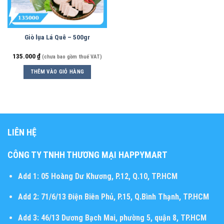
Giò lụa Lá Quê – 500gr
135.000
₫
(chưa bao gồm thuế VAT)
THÊM VÀO GIỎ HÀNG
LIÊN HỆ
CÔNG TY TNHH THƯƠNG MẠI HAPPYMART
Add 1:
05 Hoàng Dư Khương, P.12, Q.10, TP.HCM
Add 2:
71/6/13 Điện Biên Phủ, P.15, Q.Bình Thạnh, TP.HCM
Add 3:
46/13 Dương Bạch Mai, phường 5, quận 8, TP.HCM