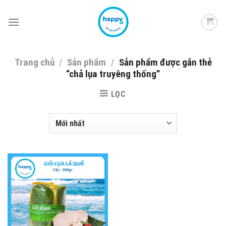
Skip
to
content
Trang chủ
/
Sản phẩm
/
Sản phẩm được gắn thẻ
“chả lụa truyêng thống”
LỌC