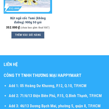
Bột ngũ cốc Tami (không
đường) 900g 50 gói
352.000
₫
(chưa bao gồm thuế VAT)
THÊM VÀO GIỎ HÀNG
LIÊN HỆ
CÔNG TY TNHH THƯƠNG MẠI HAPPYMART
Add 1:
05 Hoàng Dư Khương, P.12, Q.10, TP.HCM
Add 2:
71/6/13 Điện Biên Phủ, P.15, Q.Bình Thạnh, TP.HCM
Add 3:
46/13 Dương Bạch Mai, phường 5, quận 8, TP.HCM