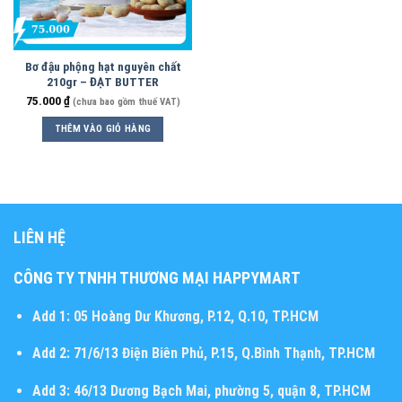
Bơ đậu phộng hạt nguyên chất
210gr – ĐẠT BUTTER
75.000
₫
(chưa bao gồm thuế VAT)
THÊM VÀO GIỎ HÀNG
LIÊN HỆ
CÔNG TY TNHH THƯƠNG MẠI HAPPYMART
Add 1:
05 Hoàng Dư Khương, P.12, Q.10, TP.HCM
Add 2:
71/6/13 Điện Biên Phủ, P.15, Q.Bình Thạnh, TP.HCM
Add 3:
46/13 Dương Bạch Mai, phường 5, quận 8, TP.HCM