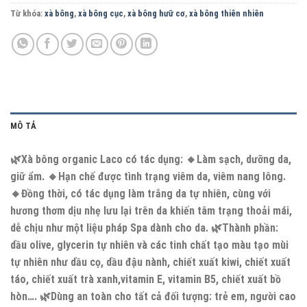
Từ khóa:
xà bông
,
xà bông cục
,
xà bông hưữ cơ
,
xà bông thiên nhiên
MÔ TẢ
🌿Xà bông organic Laco có tác dụng: 🔸Làm sạch, dưỡng da,
giữ ẩm. 🔸Hạn chế được tình trạng viêm da, viêm nang lông.
🔸Đồng thời, có tác dụng làm trắng da tự nhiên, cùng với
hương thơm dịu nhẹ lưu lại trên da khiến tâm trạng thoải mái,
dễ chịu như một liệu pháp Spa dành cho da. 🌿Thành phần:
dầu olive, glycerin tự nhiên và các tinh chất tạo màu tạo mùi
tự nhiên như dầu cọ, dầu đậu nành, chiết xuất kiwi, chiết xuất
táo, chiết xuất trà xanh,vitamin E, vitamin B5, chiết xuất bồ
hòn…. 🌿Dùng an toàn cho tất cả đối tượng: trẻ em, người cao