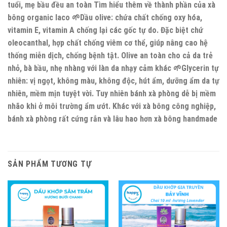
tuổi, mẹ bầu đều an toàn Tìm hiểu thêm về thành phần của xà
bông organic laco 🌱Dầu olive: chứa chất chống oxy hóa,
vitamin E, vitamin A chống lại các gốc tự do. Đặc biệt chứ
oleocanthal, hợp chất chống viêm cơ thể, giúp nâng cao hệ
thống miễn dịch, chống bệnh tật. Olive an toàn cho cả da trẻ
nhỏ, bà bầu, nhẹ nhàng với làn da nhạy cảm khác 🌱Glycerin tự
nhiên: vị ngọt, không màu, không độc, hút ẩm, dưỡng ẩm da tự
nhiên, mềm mịn tuyệt vời. Tuy nhiên bánh xà phòng dễ bị mềm
nhão khi ở môi trường ẩm ướt. Khác với xà bông công nghiệp,
bánh xà phòng rất cứng rắn và lâu hao hơn xà bông handmade
SẢN PHẨM TƯƠNG TỰ