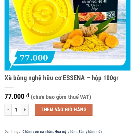
Xà bông nghệ hữu cơ ESSENA – hộp 100gr
77.000
₫
(chưa bao gồm thuế VAT)
Xà bông nghệ hữu cơ ESSENA - hộp 100gr số lượng
THÊM VÀO GIỎ HÀNG
Danh mục:
Chăm sóc cá nhân
,
Hoá mỹ phẩm
,
Sản phẩm mới