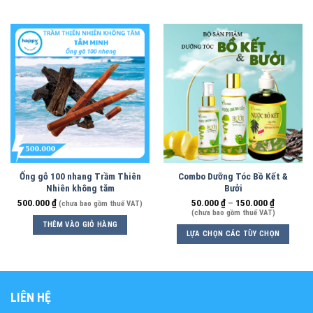
Ống gỗ 100 nhang Trầm Thiên
Combo Dưỡng Tóc Bồ Kết &
Nhiên không tăm
Bưởi
500.000
₫
50.000
₫
–
150.000
₫
(chưa bao gồm thuế VAT)
(chưa bao gồm thuế VAT)
THÊM VÀO GIỎ HÀNG
LỰA CHỌN CÁC TÙY CHỌN
LIÊN HỆ