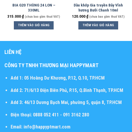
BIA G20 THÙNG 24 LON –
Dầu khớp Gia truyền Bảy Vĩnh
330ML
hương Bưởi Chanh 10ml
315.000
₫
120.000
₫
(chưa bao gồm thuế VAT)
(chưa bao gồm thuế VAT)
THÊM VÀO GIỎ HÀNG
THÊM VÀO GIỎ HÀNG
LIÊN HỆ
CÔNG TY TNHH THƯƠNG MẠI HAPPYMART
Add 1:
05 Hoàng Dư Khương, P.12, Q.10, TP.HCM
Add 2:
71/6/13 Điện Biên Phủ, P.15, Q.Bình Thạnh, TP.HCM
Add 3:
46/13 Dương Bạch Mai, phường 5, quận 8, TP.HCM
Điện thoại:
0888 052 411 - 091 3162 280
Email:
info@happyptmart.com