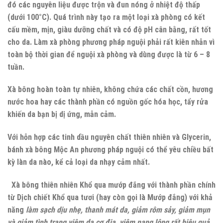
đó các nguyên liệu được trộn và đun nóng ở nhiệt độ thấp
(dưới 100°C). Quá trình này tạo ra một loại xà phòng có kết
cấu mềm, mịn, giàu dưỡng chất và có độ pH cân bằng, rất tốt
cho da. Làm xà phòng phương pháp nguội phải rất kiên nhẫn vì
toàn bộ thời gian để nguội xà phòng và dùng được là từ 6 – 8
tuần.
Xà bông hoàn toàn tự nhiên, không chứa các chất cồn, hương
nước hoa hay các thành phần có nguồn gốc hóa học, tẩy rửa
khiến da bạn bị dị ứng, mẫn cảm.
Với hỗn hợp các tinh dầu nguyên chất thiên nhiên và Glycerin,
bánh xà bông Mộc An phương pháp nguội có thể yêu chiều bất
kỳ làn da nào, kể cả loại da nhạy cảm nhất.
Xà bông thiên nhiên Khổ qua mướp đắng
với thành phần chính
từ Dịch chiết Khổ qua tươi (hay còn gọi là Mướp đắng) với khả
năng
làm sạch dịu nhẹ, thanh mát da, giảm rôm sảy, giảm mụn
và giảm tình trạng viêm da cơ địa, viêm nang lông rất hiệu quả.