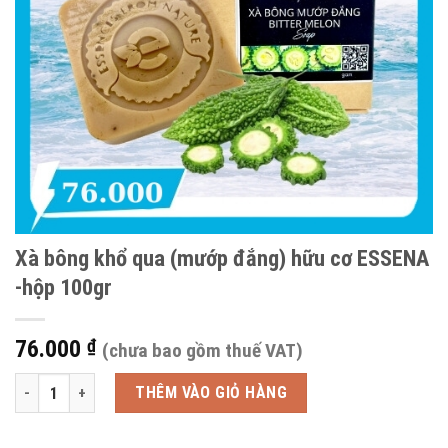
Xà bông khổ qua (mướp đắng) hữu cơ ESSENA
-hộp 100gr
76.000
₫
(chưa bao gồm thuế VAT)
Xà bông khổ qua (mướp đắng) hữu cơ ESSENA -hộp 100gr số lượng
THÊM VÀO GIỎ HÀNG