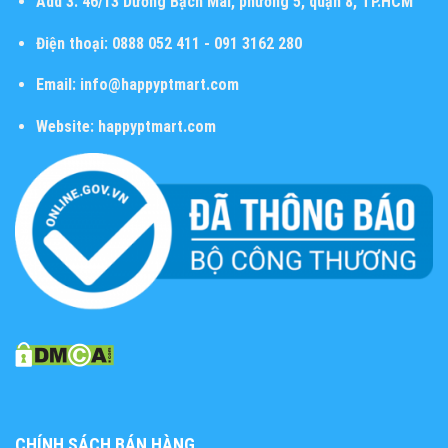
Add 3:
46/13 Dương Bạch Mai, phường 5, quận 8, TP.HCM
Điện thoại:
0888 052 411 - 091 3162 280
Email:
info@happyptmart.com
Website:
happyptmart.com
CHÍNH SÁCH BÁN HÀNG