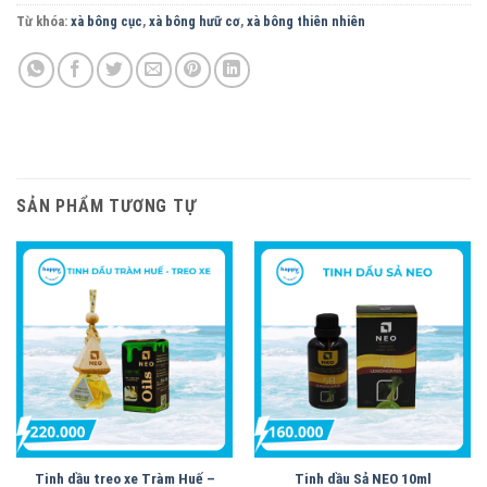
Từ khóa:
xà bông cục
,
xà bông hưữ cơ
,
xà bông thiên nhiên
SẢN PHẨM TƯƠNG TỰ
Tinh dầu treo xe Tràm Huế –
Tinh dầu Sả NEO 10ml