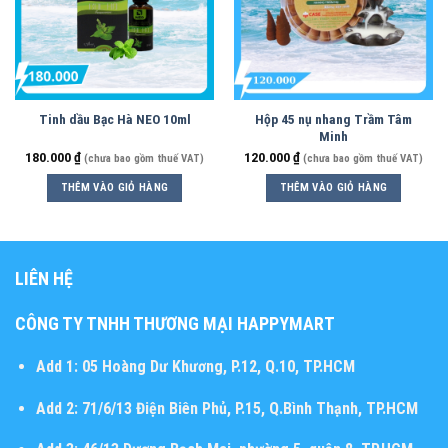
Tinh dầu Bạc Hà NEO 10ml
Hộp 45 nụ nhang Trầm Tâm
Minh
180.000
₫
120.000
₫
(chưa bao gồm thuế VAT)
(chưa bao gồm thuế VAT)
THÊM VÀO GIỎ HÀNG
THÊM VÀO GIỎ HÀNG
LIÊN HỆ
CÔNG TY TNHH THƯƠNG MẠI HAPPYMART
Add 1:
05 Hoàng Dư Khương, P.12, Q.10, TP.HCM
Add 2:
71/6/13 Điện Biên Phủ, P.15, Q.Bình Thạnh, TP.HCM