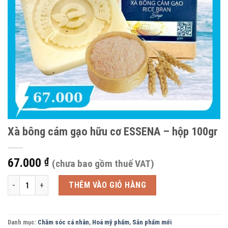
Xà bông cám gạo hữu cơ ESSENA – hộp 100gr
67.000
₫
(chưa bao gồm thuế VAT)
Xà bông cám gạo hữu cơ ESSENA - hộp 100gr số lượng
THÊM VÀO GIỎ HÀNG
Danh mục:
Chăm sóc cá nhân
,
Hoá mỹ phẩm
,
Sản phẩm mới