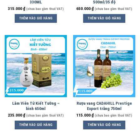
330ML
500ml/35 độ
315.000
₫
650.000
₫
(chưa bao gồm thuế VAT)
(chưa bao gồm thuế VAT)
THÊM VÀO GIỎ HÀNG
THÊM VÀO GIỎ HÀNG
Lâm Viên Tử Kiết Tường –
Rượu vang CADAHILL Prestige
bình 650ml
Export trắng 750ml
235.000
₫
115.000
₫
(chưa bao gồm thuế VAT)
(chưa bao gồm thuế VAT)
THÊM VÀO GIỎ HÀNG
THÊM VÀO GIỎ HÀNG