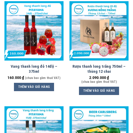
Vang thanh long đỏ 14độ –
Rượu thanh long trắng 750ml –
375ml
thùng 12 chai
160.000
₫
2.090.000
₫
(chưa bao gồm thuế VAT)
(chưa bao gồm thuế VAT)
THÊM VÀO GIỎ HÀNG
THÊM VÀO GIỎ HÀNG