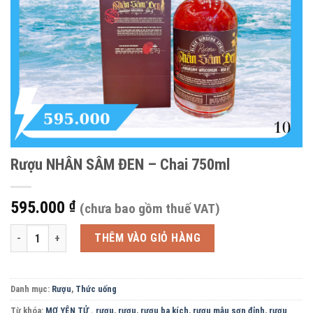
Rượu NHÂN SÂM ĐEN – Chai 750ml
595.000
₫
(chưa bao gồm thuế VAT)
Rượu NHÂN SÂM ĐEN - Chai 750ml số lượng
THÊM VÀO GIỎ HÀNG
Danh mục:
Rượu
,
Thức uống
Từ khóa:
MƠ YÊN TỬ . rượu
,
rượu
,
rượu ba kích
,
rượu mẫu sơn đỉnh
,
rượu