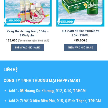
Vang thanh long trắng 15độ –
BIA CARLSBERG THÙNG 24
375ml/chai
LON -330ML
176.000
₫
455.000
₫
(chưa bao gồm thuế VAT)
THÊM VÀO GIỎ HÀNG
THÊM VÀO GIỎ HÀNG
LIÊN HỆ
CÔNG TY TNHH THƯƠNG MẠI HAPPYMART
Add 1:
05 Hoàng Dư Khương, P.12, Q.10, TP.HCM
Add 2:
71/6/13 Điện Biên Phủ, P.15, Q.Bình Thạnh, TP.HCM