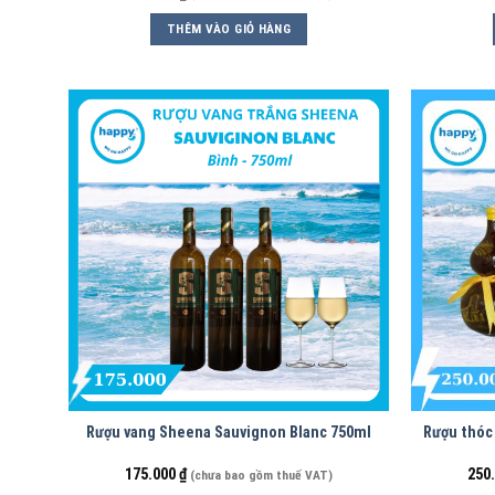
THÊM VÀO GIỎ HÀNG
Rượu vang Sheena Sauvignon Blanc 750ml
Rượu thóc 
175.000
₫
250
(chưa bao gồm thuế VAT)