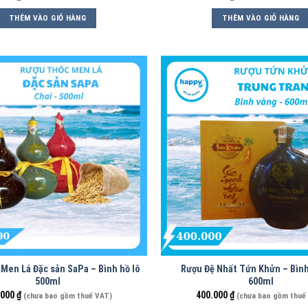
THÊM VÀO GIỎ HÀNG
THÊM VÀO GIỎ HÀNG
Men Lá Đặc sản SaPa – Bình hồ lô
Rượu Đệ Nhất Tứn Khửn – Bìn
500ml
600ml
.000
₫
400.000
₫
(chưa bao gồm thuế VAT)
(chưa bao gồm thuế