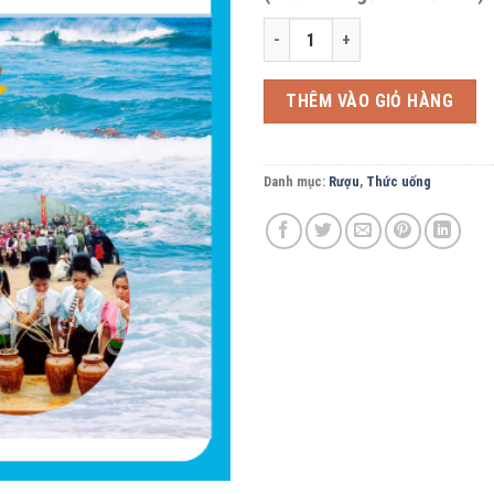
Rượu cần Tây Nguyên Y Kô Nan Nie -
THÊM VÀO GIỎ HÀNG
Danh mục:
Rượu
,
Thức uống