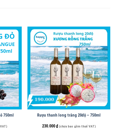
đỏ 750ml
Rượu thanh long trắng 20độ – 750ml
230.000
₫
 VAT)
(chưa bao gồm thuế VAT)