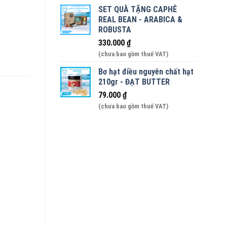
SET QUÀ TẶNG CAPHÊ
 bình 8 lít số lượng
REAL BEAN - ARABICA &
ROBUSTA
330.000
₫
(chưa bao gồm thuế VAT)
Bơ hạt điều nguyên chất hạt
210gr - ĐẠT BUTTER
79.000
₫
(chưa bao gồm thuế VAT)