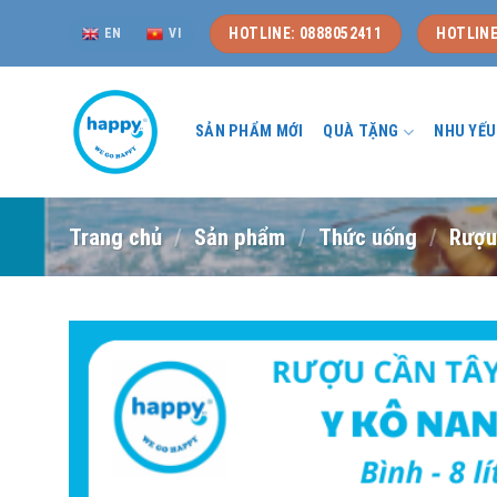
Skip
HOTLINE: 0888052411
HOTLINE
EN
VI
to
content
SẢN PHẨM MỚI
QUÀ TẶNG
NHU YẾ
Trang chủ
/
Sản phẩm
/
Thức uống
/
Rượ