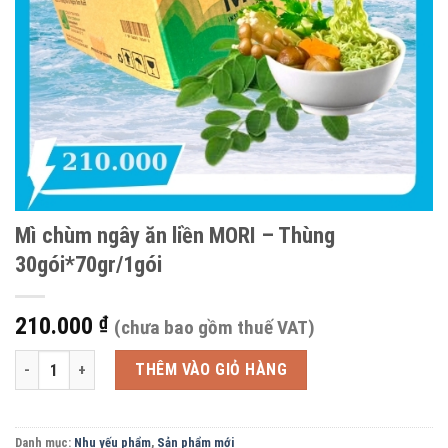
Mì chùm ngây ăn liền MORI – Thùng
30gói*70gr/1gói
210.000
₫
(chưa bao gồm thuế VAT)
Mì chùm ngây ăn liền MORI - Thùng 30gói*70gr/1gói số lượng
THÊM VÀO GIỎ HÀNG
Danh mục:
Nhu yếu phẩm
,
Sản phẩm mới