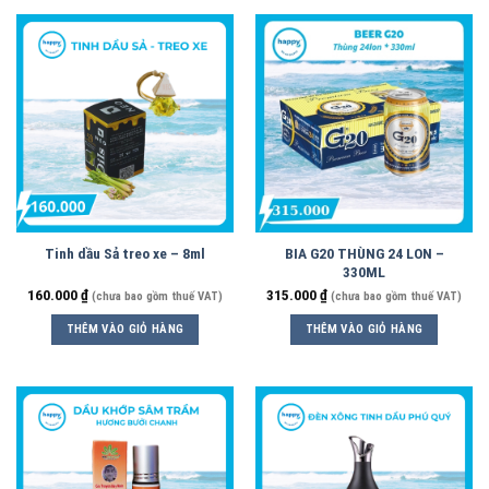
Tinh dầu Sả treo xe – 8ml
BIA G20 THÙNG 24 LON –
330ML
160.000
₫
315.000
₫
(chưa bao gồm thuế VAT)
(chưa bao gồm thuế VAT)
THÊM VÀO GIỎ HÀNG
THÊM VÀO GIỎ HÀNG