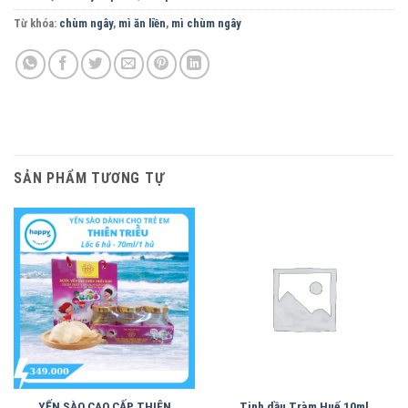
Từ khóa:
chùm ngây
,
mì ăn liền
,
mì chùm ngây
SẢN PHẨM TƯƠNG TỰ
YẾN SÀO CAO CẤP THIÊN
Tinh dầu Tràm Huế 10ml