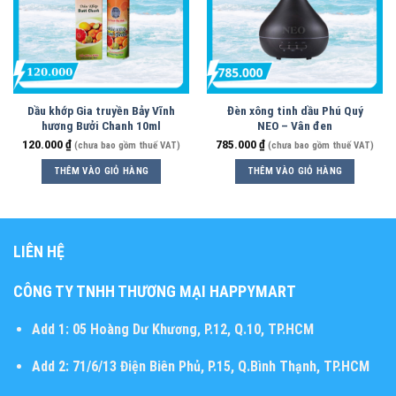
Dầu khớp Gia truyền Bảy Vĩnh
Đèn xông tinh dầu Phú Quý
hương Bưởi Chanh 10ml
NEO – Vân đen
120.000
₫
785.000
₫
(chưa bao gồm thuế VAT)
(chưa bao gồm thuế VAT)
THÊM VÀO GIỎ HÀNG
THÊM VÀO GIỎ HÀNG
LIÊN HỆ
CÔNG TY TNHH THƯƠNG MẠI HAPPYMART
Add 1:
05 Hoàng Dư Khương, P.12, Q.10, TP.HCM
Add 2:
71/6/13 Điện Biên Phủ, P.15, Q.Bình Thạnh, TP.HCM