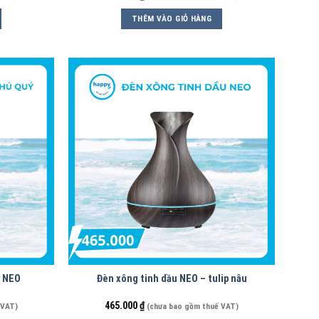
THÊM VÀO GIỎ HÀNG
y NEO
Đèn xông tinh dầu NEO – tulip nâu
465.000
₫
 VAT)
(chưa bao gồm thuế VAT)