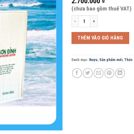
2.700.000
(chưa bao gồm thuế VAT)
MẪU SƠN ĐỈNH Rượu M6 - 32độ thù
THÊM VÀO GIỎ HÀNG
Danh mục:
Rượu
,
Sản phẩm mới
,
Thức 