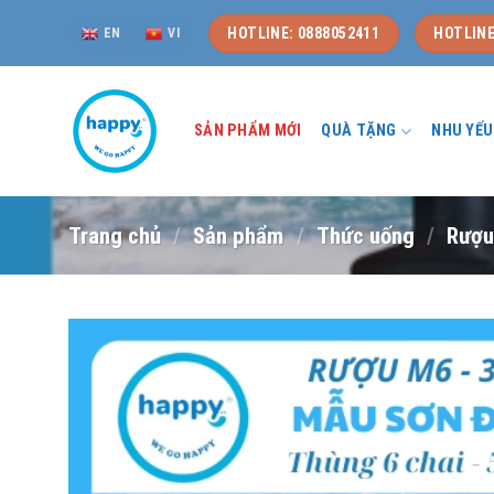
Skip
HOTLINE: 0888052411
HOTLINE
EN
VI
to
content
SẢN PHẨM MỚI
QUÀ TẶNG
NHU YẾ
Trang chủ
/
Sản phẩm
/
Thức uống
/
Rượ