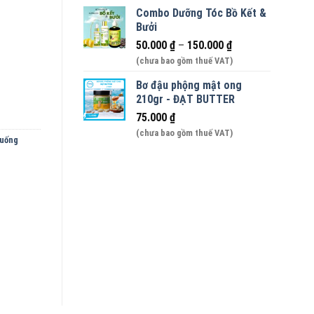
Combo Dưỡng Tóc Bồ Kết &
Bưởi
ng 6 chai 500ml số lượng
50.000
₫
–
150.000
₫
(chưa bao gồm thuế VAT)
Bơ đậu phộng mật ong
210gr - ĐẠT BUTTER
75.000
₫
(chưa bao gồm thuế VAT)
uống