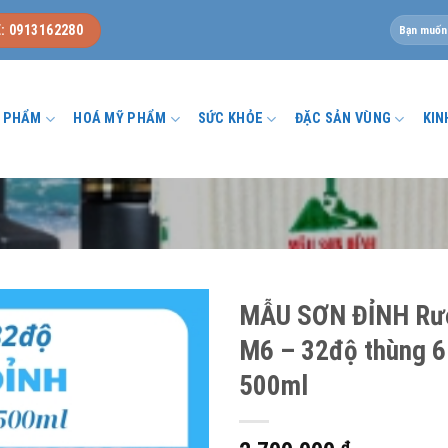
Tìm
: 0913162280
kiếm:
U PHẨM
HOÁ MỸ PHẨM
SỨC KHỎE
ĐẶC SẢN VÙNG
KIN
u
MẪU SƠN ĐỈNH Rư
M6 – 32độ thùng 6
500ml
₫