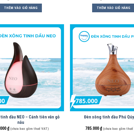
THÊM VÀO GIỎ HÀNG
THÊM VÀO GIỎ HÀNG
tinh dầu NEO – Cánh tiên vân gỗ
Đèn xông tinh dầu Phú Qú
nâu
.000
₫
785.000
₫
(chưa bao gồm thuế VAT)
(chưa bao gồm thuế