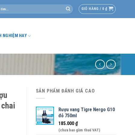
GIỎ HÀNG /
0
₫
H NGHIỆM HAY
SẢN PHẨM ĐÁNH GIÁ CAO
ợu
 chai
Rượu vang Tigre Nergo G10
đỏ 750ml
185.000
₫
(chưa bao gồm thuế VAT)