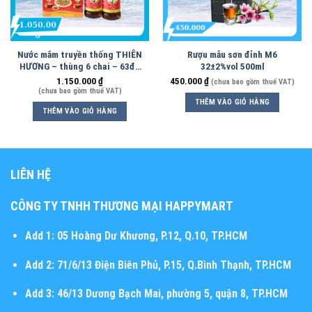
Nước mắm truyền thống THIÊN
Rượu mẫu sơn đỉnh M6
HƯƠNG – thùng 6 chai – 63độ
32±2%vol 500ml
– 500ml
1.150.000
₫
450.000
₫
(chưa bao gồm thuế VAT)
(chưa bao gồm thuế VAT)
THÊM VÀO GIỎ HÀNG
THÊM VÀO GIỎ HÀNG
LIÊN HỆ
CÔNG TY TNHH THƯƠNG MẠI HAPPYMART
Add 1:
05 Hoàng Dư Khương, P.12, Q.10, TP.HCM
Add 2:
71/6/13 Điện Biên Phủ, P.15, Q.Bình Thạnh, TP.HCM
Add 3:
46/13 Dương Bạch Mai, phường 5, quận 8, TP.HCM