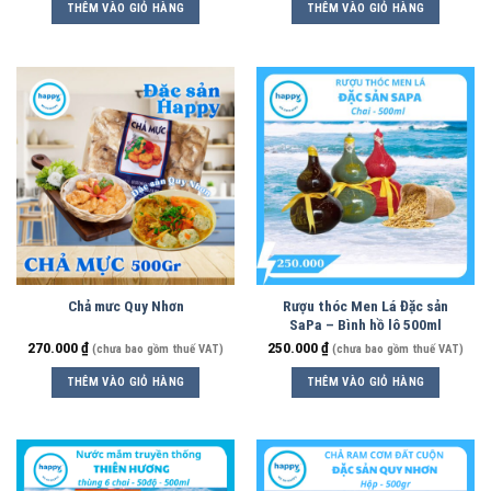
THÊM VÀO GIỎ HÀNG
THÊM VÀO GIỎ HÀNG
Chả mưc Quy Nhơn
Rượu thóc Men Lá Đặc sản
SaPa – Bình hồ lô 500ml
270.000
₫
250.000
₫
(chưa bao gồm thuế VAT)
(chưa bao gồm thuế VAT)
THÊM VÀO GIỎ HÀNG
THÊM VÀO GIỎ HÀNG