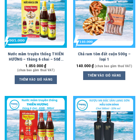
Nước mắm truyền thống THIÊN
Chả ram tôm đất cuộn 500g –
HƯƠNG – thùng 6 chai – 50độ
loại 1
– 500ml
1.050.000
₫
140.000
₫
(chưa bao gồm thuế VAT)
(chưa bao gồm thuế VAT)
THÊM VÀO GIỎ HÀNG
THÊM VÀO GIỎ HÀNG