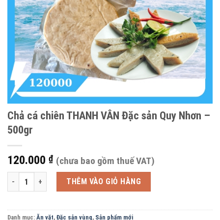
Chả cá chiên THANH VÂN Đặc sản Quy Nhơn –
500gr
120.000
₫
(chưa bao gồm thuế VAT)
Chả cá chiên THANH VÂN Đặc sản Quy Nhơn - 500gr số lượng
THÊM VÀO GIỎ HÀNG
Danh mục:
Ăn vặt
,
Đặc sản vùng
,
Sản phẩm mới