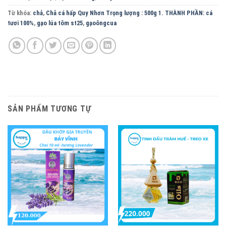
Từ khóa:
chả
,
Chả cá hấp Quy Nhơn Trọng lượng : 500g 1. THÀNH PHẦN: cá
tươi 100%
,
gạo lúa tôm st25
,
gạoôngcua
SẢN PHẨM TƯƠNG TỰ