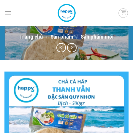
Skip
to
content
Trang chủ
/
Sản phẩm
/
Sản phẩm mới