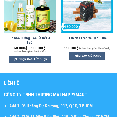
Combo Dưỡng Tóc Bồ Kết &
Tinh dầu treo xe Quế – 8ml
Bưởi
50.000
₫
–
150.000
₫
160.000
₫
(chưa bao gồm thuế VAT)
(chưa bao gồm thuế VAT)
THÊM VÀO GIỎ HÀNG
LỰA CHỌN CÁC TÙY CHỌN
LIÊN HỆ
CÔNG TY TNHH THƯƠNG MẠI HAPPYMART
Add 1:
05 Hoàng Dư Khương, P.12, Q.10, TP.HCM
Add 2:
71/6/13 Điện Biên Phủ, P.15, Q.Bình Thạnh, TP.HCM