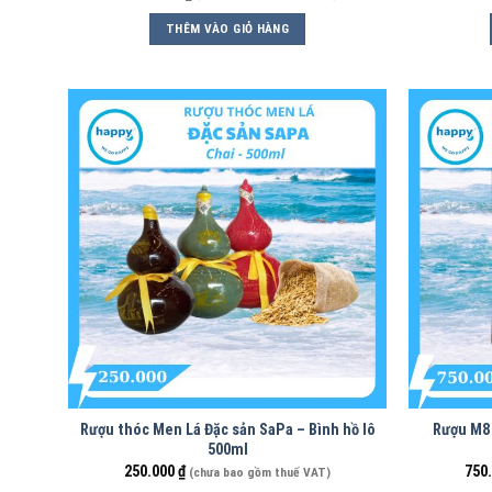
THÊM VÀO GIỎ HÀNG
Rượu thóc Men Lá Đặc sản SaPa – Bình hồ lô
Rượu M8 
500ml
250.000
₫
750
(chưa bao gồm thuế VAT)