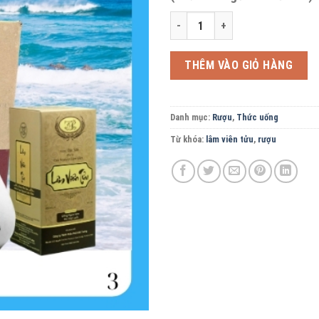
Lâm viên tửu thùng 6 bình 500ml -
THÊM VÀO GIỎ HÀNG
Danh mục:
Rượu
,
Thức uống
Từ khóa:
lâm viên tửu
,
rượu