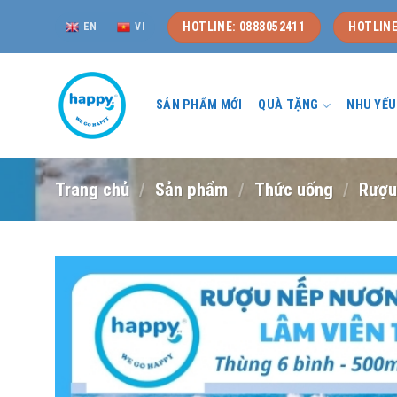
Skip
HOTLINE: 0888052411
HOTLINE
EN
VI
to
content
SẢN PHẨM MỚI
QUÀ TẶNG
NHU YẾ
Trang chủ
/
Sản phẩm
/
Thức uống
/
Rượ