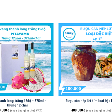
anh long trắng 15độ – 375ml –
Rượu cần nếp lứt tím loại Đặc B
thùng 12 chai
0.000
₫
480.000
₫
(chưa bao gồm thuế VAT)
(chưa bao gồm thuế