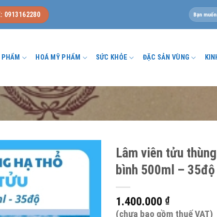
Tìm
: 0913162280
kiếm:
U PHẨM
HOÁ MỸ PHẨM
SỨC KHỎE
ĐẶC SẢN VÙNG
KIN
u
Lâm viên tửu thùng
bình 500ml – 35độ
1.400.000
₫
(chưa bao gồm thuế VAT)