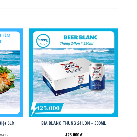
iệt 6Lít
BIA BLANC THÙNG 24 LON – 330ML
425.000
₫
 VAT)