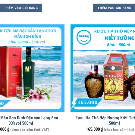
THÊM VÀO GIỎ HÀNG
THÊM VÀO GIỎ HÀNG
Mẫu Sơn Đỉnh Đặc sản Lạng Sơn
Rượu Hạ Thổ Nếp Nương Kiết Tư
33%vol 500ml
500ml
.000
₫
165.000
₫
(chưa bao gồm thuế VAT)
(chưa bao gồm thuế