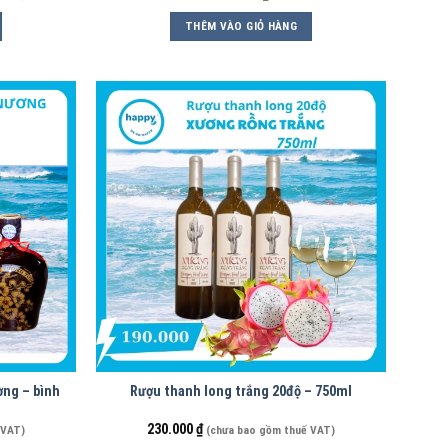
THÊM VÀO GIỎ HÀNG
ờng – bình
Rượu thanh long trắng 20độ – 750ml
230.000
₫
 VAT)
(chưa bao gồm thuế VAT)