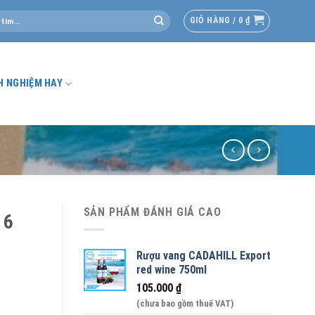
GIỎ HÀNG /
0
₫
H NGHIỆM HAY
SẢN PHẨM ĐÁNH GIÁ CAO
 6
Rượu vang CADAHILL Export
red wine 750ml
105.000
₫
(chưa bao gồm thuế VAT)