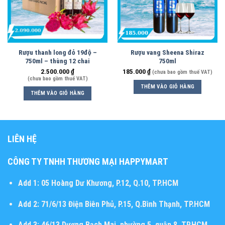
Rượu thanh long đỏ 19độ –
Rượu vang Sheena Shiraz
750ml – thùng 12 chai
750ml
2.500.000
₫
185.000
₫
(chưa bao gồm thuế VAT)
(chưa bao gồm thuế VAT)
THÊM VÀO GIỎ HÀNG
THÊM VÀO GIỎ HÀNG
LIÊN HỆ
CÔNG TY TNHH THƯƠNG MẠI HAPPYMART
Add 1:
05 Hoàng Dư Khương, P.12, Q.10, TP.HCM
Add 2:
71/6/13 Điện Biên Phủ, P.15, Q.Bình Thạnh, TP.HCM
Add 3:
46/13 Dương Bạch Mai, phường 5, quận 8, TP.HCM