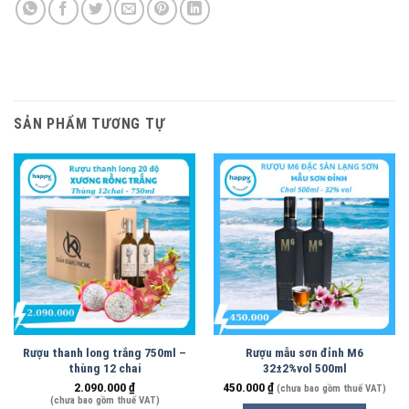
SẢN PHẨM TƯƠNG TỰ
Rượu thanh long trắng 750ml –
Rượu mẫu sơn đỉnh M6
thùng 12 chai
32±2%vol 500ml
2.090.000
₫
450.000
₫
(chưa bao gồm thuế VAT)
(chưa bao gồm thuế VAT)