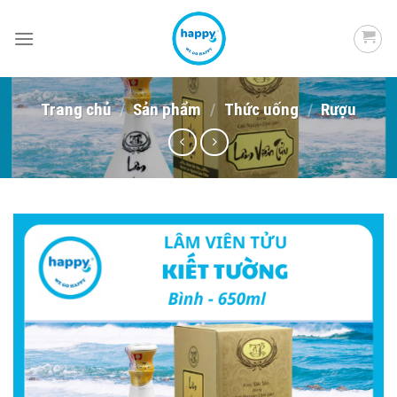
Skip
to
content
Trang chủ
/
Sản phẩm
/
Thức uống
/
Rượu