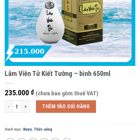
Lâm Viên Tử Kiết Tường – bình 650ml
235.000
₫
(chưa bao gồm thuế VAT)
Lâm Viên Tử Kiết Tường - bình 650ml số lượng
THÊM VÀO GIỎ HÀNG
Danh mục:
Rượu
,
Thức uống