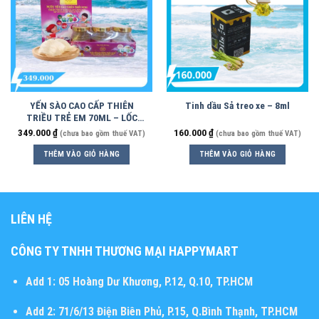
YẾN SÀO CAO CẤP THIÊN
Tinh dầu Sả treo xe – 8ml
TRIỀU TRẺ EM 70ML – LỐC
6HỦ
349.000
₫
160.000
₫
(chưa bao gồm thuế VAT)
(chưa bao gồm thuế VAT)
THÊM VÀO GIỎ HÀNG
THÊM VÀO GIỎ HÀNG
LIÊN HỆ
CÔNG TY TNHH THƯƠNG MẠI HAPPYMART
Add 1:
05 Hoàng Dư Khương, P.12, Q.10, TP.HCM
Add 2:
71/6/13 Điện Biên Phủ, P.15, Q.Bình Thạnh, TP.HCM