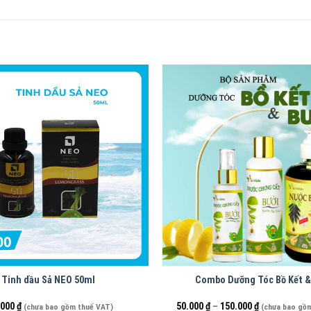
Tinh dầu Sả NEO 50ml
Combo Dưỡng Tóc Bồ Kết &
.000
₫
50.000
₫
–
150.000
₫
(chưa bao gồm thuế VAT)
(chưa bao gồ