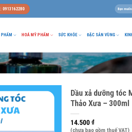
Tìm
: 0913162280
kiếm:
U PHẨM
HOÁ MỸ PHẨM
SỨC KHỎE
ĐẶC SẢN VÙNG
KIN
Dầu xả dưỡng tóc 
Thảo Xưa – 300ml
14.500
₫
(chưa bao gồm thuế VAT)