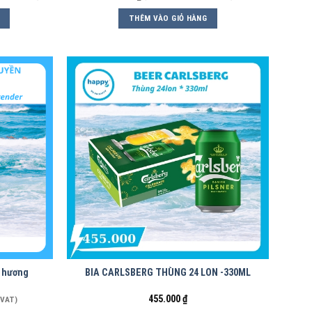
THÊM VÀO GIỎ HÀNG
h hương
BIA CARLSBERG THÙNG 24 LON -330ML
455.000
₫
 VAT)