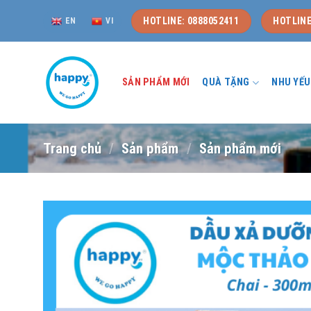
Skip
HOTLINE: 0888052411
HOTLINE
EN
VI
to
content
SẢN PHẨM MỚI
QUÀ TẶNG
NHU YẾ
Trang chủ
/
Sản phẩm
/
Sản phẩm mới