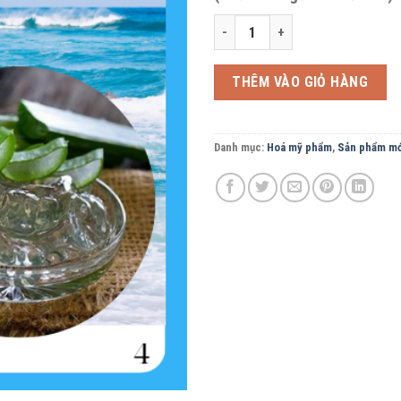
Dầu xả dưỡng tóc Mộc Thảo Xưa - 
THÊM VÀO GIỎ HÀNG
Danh mục:
Hoá mỹ phẩm
,
Sản phẩm mơ