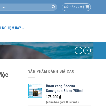
GIỎ HÀNG /
0
₫
H NGHIỆM HAY
SẢN PHẨM ĐÁNH GIÁ CAO
Mộc
Rượu vang Sheena
Sauvignon Blanc 750ml
175.000
₫
(chưa bao gồm thuế VAT)