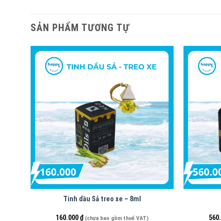
SẢN PHẨM TƯƠNG TỰ
Tinh dầu Sả treo xe – 8ml
160.000
₫
560
(chưa bao gồm thuế VAT)