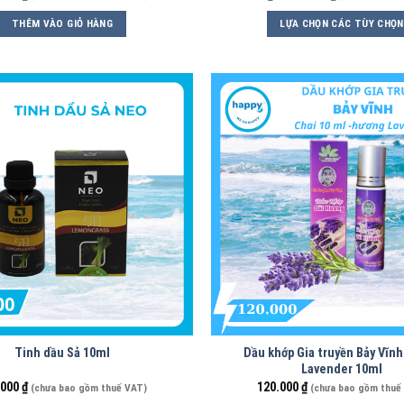
THÊM VÀO GIỎ HÀNG
LỰA CHỌN CÁC TÙY CHỌN
Tinh dầu Sả 10ml
Dầu khớp Gia truyền Bảy Vĩn
Lavender 10ml
.000
₫
120.000
₫
(chưa bao gồm thuế VAT)
(chưa bao gồm thuế