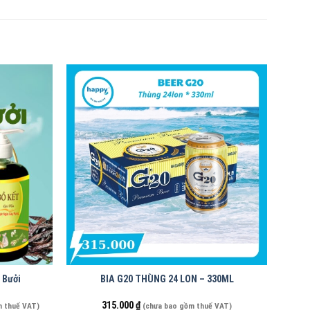
 Bưởi
BIA G20 THÙNG 24 LON – 330ML
315.000
₫
m thuế VAT)
(chưa bao gồm thuế VAT)