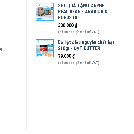
SET QUÀ TẶNG CAPHÊ
300ml số lượng
REAL BEAN - ARABICA &
ROBUSTA
330.000
₫
(chưa bao gồm thuế VAT)
Bơ hạt điều nguyên chất hạt
210gr - ĐẠT BUTTER
́i
79.000
₫
(chưa bao gồm thuế VAT)