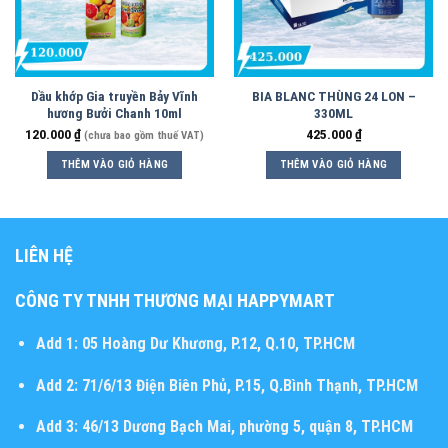
Dầu khớp Gia truyền Bảy Vĩnh
BIA BLANC THÙNG 24 LON –
hương Bưởi Chanh 10ml
330ML
120.000
₫
425.000
₫
(chưa bao gồm thuế VAT)
THÊM VÀO GIỎ HÀNG
THÊM VÀO GIỎ HÀNG
LIÊN HỆ
CÔNG TY TNHH THƯƠNG MẠI HAPPYMART
Add 1:
05 Hoàng Dư Khương, P.12, Q.10, TP.HCM
Add 2:
71/6/13 Điện Biên Phủ, P.15, Q.Bình Thạnh, TP.HCM
Add 3:
46/13 Dương Bạch Mai, phường 5, quận 8, TP.HCM