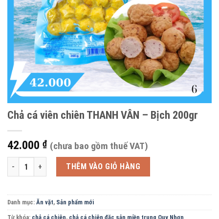
Chả cá viên chiên THANH VÂN – Bịch 200gr
42.000
₫
(chưa bao gồm thuế VAT)
Chả cá viên chiên THANH VÂN - Bịch 200gr số lượng
THÊM VÀO GIỎ HÀNG
Danh mục:
Ăn vặt
,
Sản phẩm mới
Từ khóa:
chả cá chiên
,
chả cá chiên đặc sản miền trung Quy Nhơn