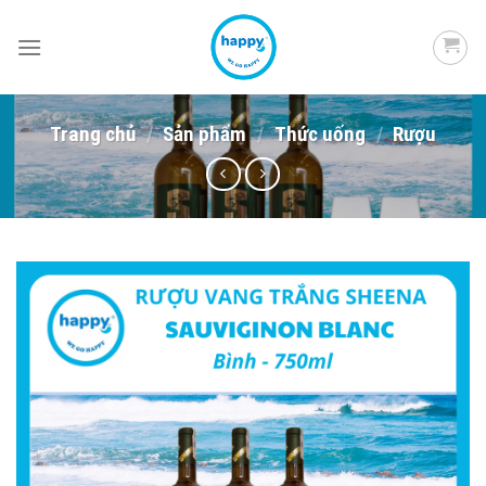
Skip
to
content
Trang chủ
/
Sản phẩm
/
Thức uống
/
Rượu