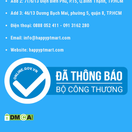
Add 2:
71/6/13 Điện Biên Phủ, P.15, Q.Bình Thạnh, TP.HCM
Add 3:
46/13 Dương Bạch Mai, phường 5, quận 8, TP.HCM
Điện thoại:
0888 052 411 - 091 3162 280
Email:
info@happyptmart.com
Website:
happyptmart.com