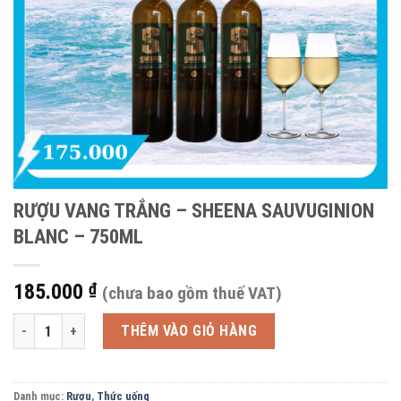
RƯỢU VANG TRẮNG – SHEENA SAUVUGINION
BLANC – 750ML
185.000
₫
(chưa bao gồm thuế VAT)
RƯỢU VANG TRẮNG - SHEENA SAUVUGINION BLANC - 750ML số lượng
THÊM VÀO GIỎ HÀNG
Danh mục:
Rượu
,
Thức uống