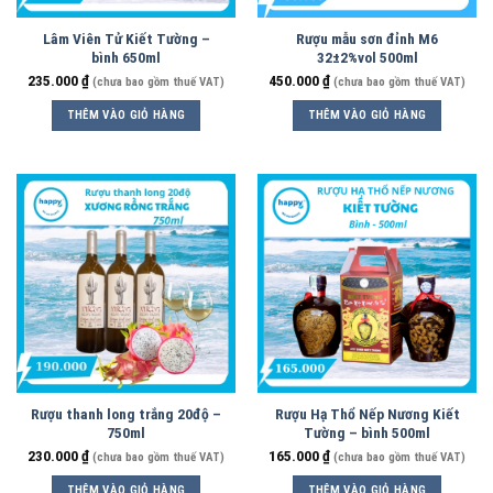
Lâm Viên Tử Kiết Tường –
Rượu mẫu sơn đỉnh M6
bình 650ml
32±2%vol 500ml
235.000
₫
450.000
₫
(chưa bao gồm thuế VAT)
(chưa bao gồm thuế VAT)
THÊM VÀO GIỎ HÀNG
THÊM VÀO GIỎ HÀNG
Rượu thanh long trắng 20độ –
Rượu Hạ Thổ Nếp Nương Kiết
750ml
Tường – bình 500ml
230.000
₫
165.000
₫
(chưa bao gồm thuế VAT)
(chưa bao gồm thuế VAT)
THÊM VÀO GIỎ HÀNG
THÊM VÀO GIỎ HÀNG