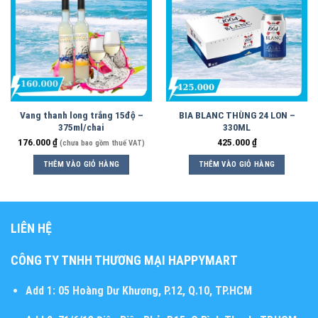
Vang thanh long trắng 15độ –
BIA BLANC THÙNG 24 LON –
375ml/chai
330ML
176.000
₫
425.000
₫
(chưa bao gồm thuế VAT)
THÊM VÀO GIỎ HÀNG
THÊM VÀO GIỎ HÀNG
LIÊN HỆ
CÔNG TY TNHH THƯƠNG MẠI HAPPYMART
Add 1:
05 Hoàng Dư Khương, P.12, Q.10, TP.HCM