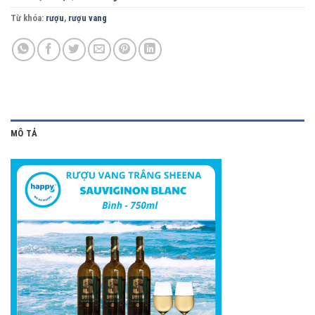
Từ khóa:
rượu
,
rượu vang
MÔ TẢ