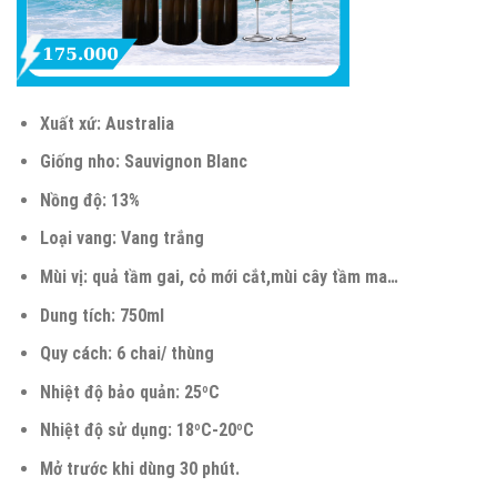
Xuất xứ:
Australia
Giống nho:
Sauvignon Blanc
Nồng độ:
13%
Loại vang:
Vang trắng
Mùi vị:
quả tầm gai, cỏ mới cắt,mùi cây tầm ma…
Dung tích:
750ml
Quy cách:
6 chai/ thùng
Nhiệt độ bảo quản:
25ºC
Nhiệt độ sử dụng:
18ºC-20ºC
Mở trước khi dùng 30 phút.