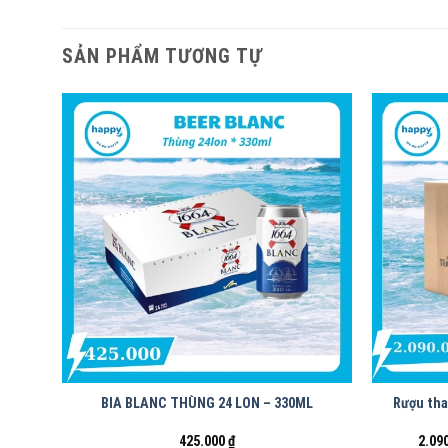
SẢN PHẨM TƯƠNG TỰ
BIA BLANC THÙNG 24 LON – 330ML
Rượu tha
425.000
₫
2.09