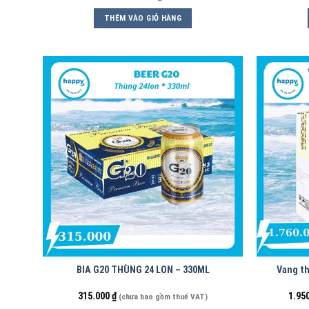
THÊM VÀO GIỎ HÀNG
BIA G20 THÙNG 24 LON – 330ML
Vang th
315.000
₫
1.95
(chưa bao gồm thuế VAT)