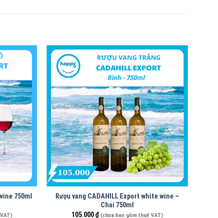
wine 750ml
Rượu vang CADAHILL Export white wine –
Chai 750ml
105.000
₫
 VAT)
(chưa bao gồm thuế VAT)