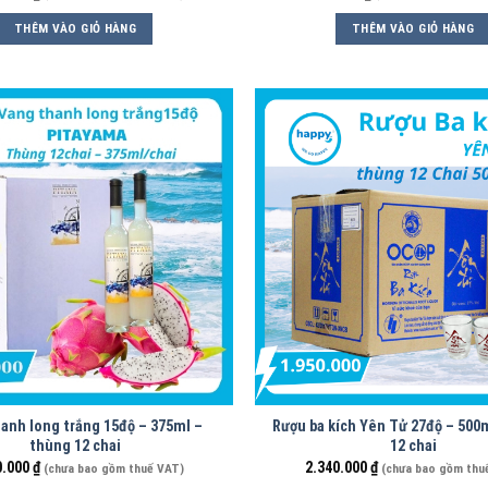
THÊM VÀO GIỎ HÀNG
THÊM VÀO GIỎ HÀNG
anh long trắng 15độ – 375ml –
Rượu ba kích Yên Tử 27độ – 500
thùng 12 chai
12 chai
0.000
₫
2.340.000
₫
(chưa bao gồm thuế VAT)
(chưa bao gồm thu