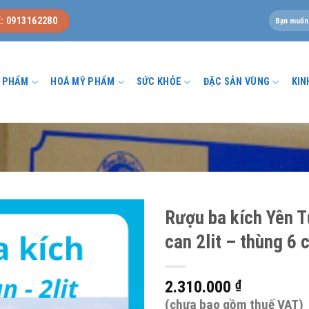
Tìm
: 0913162280
kiếm:
U PHẨM
HOÁ MỸ PHẨM
SỨC KHỎE
ĐẶC SẢN VÙNG
KIN
u
Rượu ba kích Yên T
can 2lit – thùng 6 
2.310.000
₫
(chưa bao gồm thuế VAT)