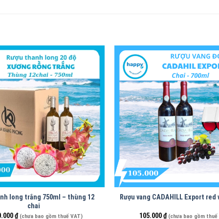
nh long trắng 750ml – thùng 12
Rượu vang CADAHILL Export red 
chai
0.000
₫
105.000
₫
(chưa bao gồm thuế VAT)
(chưa bao gồm thuế