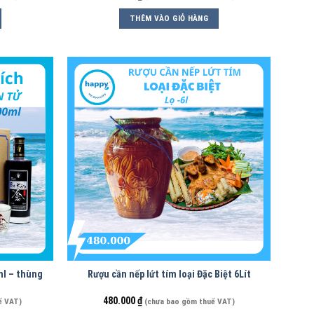
THÊM VÀO GIỎ HÀNG
ml – thùng
Rượu cần nếp lứt tím loại Đặc Biệt 6Lít
480.000
₫
ế VAT)
(chưa bao gồm thuế VAT)