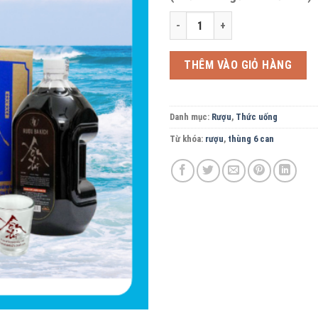
Rượu ba kích Yên Tử - can 2lit - t
THÊM VÀO GIỎ HÀNG
Danh mục:
Rượu
,
Thức uống
Từ khóa:
rượu
,
thùng 6 can