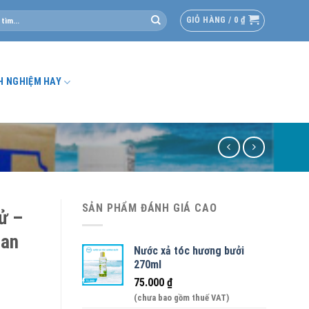
GIỎ HÀNG /
0
₫
H NGHIỆM HAY
SẢN PHẨM ĐÁNH GIÁ CAO
ử –
can
Nước xả tóc hương bưởi
270ml
75.000
₫
(chưa bao gồm thuế VAT)