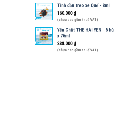
Tinh dầu treo xe Quế - 8ml
hùng 6 can số lượng
160.000
₫
(chưa bao gồm thuế VAT)
Yến Chất THE HAI YEN - 6 hủ
x 76ml
288.000
₫
(chưa bao gồm thuế VAT)