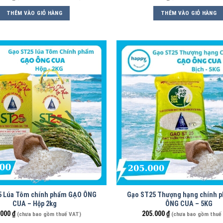
THÊM VÀO GIỎ HÀNG
THÊM VÀO GIỎ HÀNG
5 Lúa Tôm chính phẩm GẠO ÔNG
Gạo ST25 Thượng hạng chính 
CUA – Hộp 2kg
ÔNG CUA – 5KG
.000
₫
205.000
₫
(chưa bao gồm thuế VAT)
(chưa bao gồm thuế