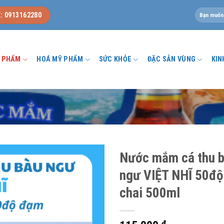
Tìm
: 0913162280
kiếm:
U PHẨM
HOÁ MỸ PHẨM
SỨC KHỎE
ĐẶC SẢN VÙNG
KIN
Nước mắm cá thu 
ngư VIỆT NHĨ 50độ
chai 500ml
₫