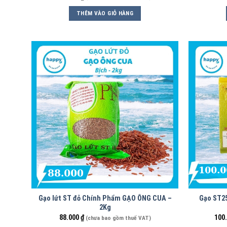
THÊM VÀO GIỎ HÀNG
Gạo lứt ST đỏ Chính Phẩm GẠO ÔNG CUA –
Gạo ST2
2Kg
88.000
₫
100
(chưa bao gồm thuế VAT)