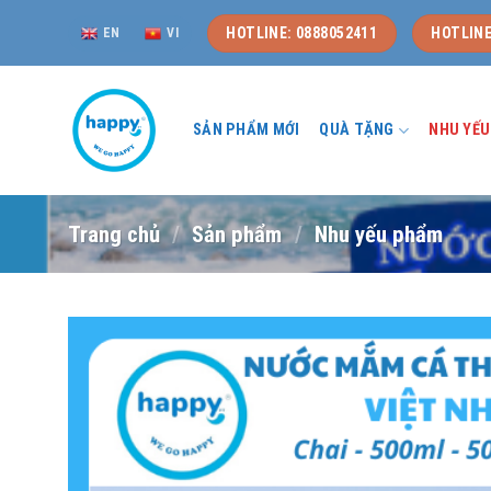
Skip
HOTLINE: 0888052411
HOTLINE
EN
VI
to
content
SẢN PHẨM MỚI
QUÀ TẶNG
NHU YẾ
Trang chủ
/
Sản phẩm
/
Nhu yếu phẩm