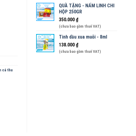
QUÀ TẶNG - NẤM LINH CHI
HỘP 250GR
 50độ - chai 500ml số lượng
350.000
₫
(chưa bao gồm thuế VAT)
Tinh dầu xua muỗi - 8ml
138.000
₫
(chưa bao gồm thuế VAT)
 cá thu