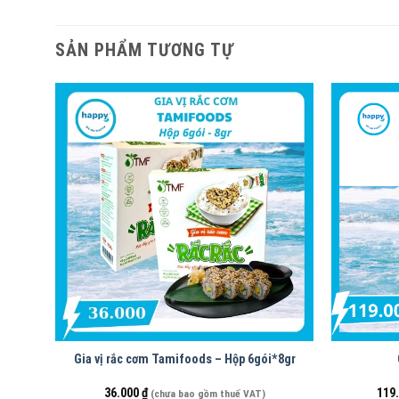
SẢN PHẨM TƯƠNG TỰ
Gia vị rắc cơm Tamifoods – Hộp 6gói*8gr
36.000
₫
119
(chưa bao gồm thuế VAT)