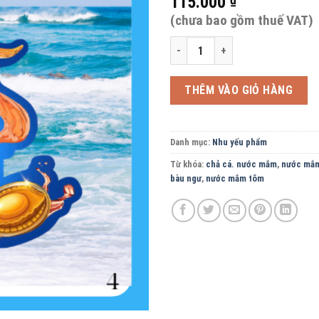
115.000
(chưa bao gồm thuế VAT)
Nước mắm cá thu bàu ngư VIỆT NHĨ
THÊM VÀO GIỎ HÀNG
Danh mục:
Nhu yếu phẩm
Từ khóa:
chả cá. nước mắm
,
nước mắm
bàu ngư
,
nước mắm tôm