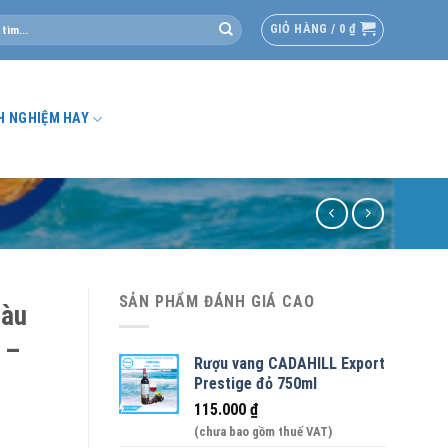
GIỎ HÀNG /
0
₫
H NGHIỆM HAY
SẢN PHẨM ĐÁNH GIÁ CAO
bàu
 –
Rượu vang CADAHILL Export
Prestige đỏ 750ml
115.000
₫
(chưa bao gồm thuế VAT)