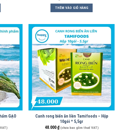
THÊM VÀO GIỎ HÀNG
phẩm GẠO
Canh rong biển ăn liền Tamifoods – Hộp
10gói * 5,5gr
48.000
₫
 VAT)
(chưa bao gồm thuế VAT)