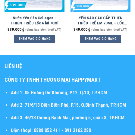
Nước Yến Sào Collagen –
YẾN SÀO CAO CẤP THIÊN
THIÊN TRIỀU Lốc 6 hủ 70ml
TRIỀU TRẺ EM 70ML – LỐC
6HỦ
339.000
₫
349.000
₫
(chưa bao gồm thuế VAT)
(chưa bao gồm thuế VAT)
THÊM VÀO GIỎ HÀNG
THÊM VÀO GIỎ HÀNG
LIÊN HỆ
CÔNG TY TNHH THƯƠNG MẠI HAPPYMART
Add 1:
05 Hoàng Dư Khương, P.12, Q.10, TP.HCM
Add 2:
71/6/13 Điện Biên Phủ, P.15, Q.Bình Thạnh, TP.HCM
Add 3:
46/13 Dương Bạch Mai, phường 5, quận 8, TP.HCM
Điện thoại:
0888 052 411 - 091 3162 280