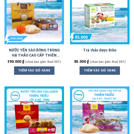
NƯỚC YẾN SÀO ĐÔNG TRÙNG
Trà thảo dược Bibo
HẠ THẢO CAO CẤP THIÊN
TRIỀU 70ML – LỐC 6HỦ
390.000
₫
85.000
₫
(chưa bao gồm thuế VAT)
(chưa bao gồm thuế VAT)
THÊM VÀO GIỎ HÀNG
THÊM VÀO GIỎ HÀNG