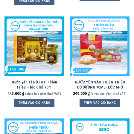
THÊM VÀO GIỎ HÀNG
Nước yến sào ĐTHT Thiên
NƯỚC YẾN SÀO THIÊN TRIỀU
Triều – lốc 6 hủ 70ml
CÓ ĐƯỜNG 70ML- LỐC 6HỦ
445.000
₫
299.000
₫
(chưa bao gồm thuế VAT)
(chưa bao gồm thuế VAT)
THÊM VÀO GIỎ HÀNG
THÊM VÀO GIỎ HÀNG