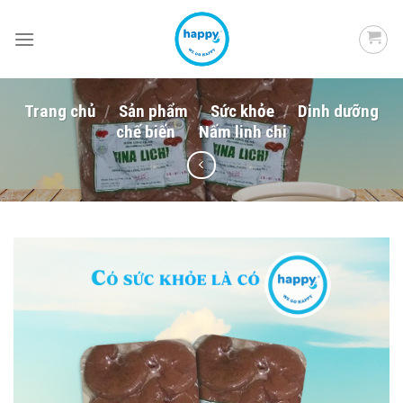
Skip
to
content
Trang chủ
/
Sản phẩm
/
Sức khỏe
/
Dinh dưỡng
chế biến
/
Nấm linh chi